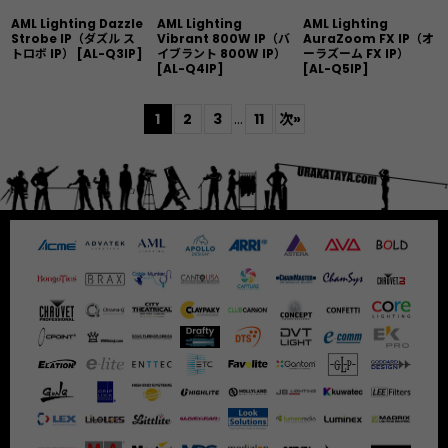
AML Lighting Dazzle
AML Lighting
AML Lighting
Strobe IP（ダズル ス
Vibrant 800W IP（バ
AuraZoom FX IP（オ
トロボ IP）
[
AL-Q3IP
]
イブラント 800W IP）
ーラズーム FX IP）
[
AL-Q4IP
]
[
AL-Q5IP
]
1
2
3
...
11
次
»