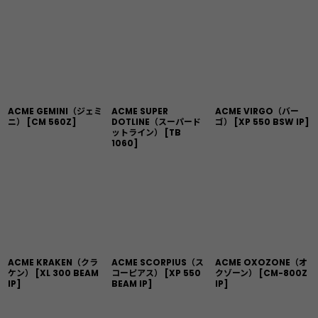
ACME GEMINI（ジェミ
ACME SUPER
ACME VIRGO（バー
ニ）
[
CM 560Z
]
DOTLINE（スーパード
ゴ）
[
XP 550 BSW IP
]
ットライン）
[
TB
1060
]
ACME KRAKEN（クラ
ACME SCORPIUS（ス
ACME OXOZONE（オ
ケン）
[
XL 300 BEAM
コーピアス）
[
XP 550
クゾーン）
[
CM-800Z
IP
]
BEAM IP
]
IP
]