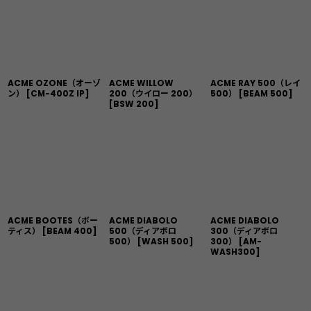
ACME OZONE（オーゾ
ACME WILLOW
ACME RAY 500（レイ
ン）
[
CM-400Z IP
]
200（ウイロー 200）
500）
[
BEAM 500
]
[
BSW 200
]
ACME BOOTES（ボー
ACME DIABOLO
ACME DIABOLO
ティス）
[
BEAM 400
]
500（ディアボロ
300（ディアボロ
500）
[
WASH 500
]
300）
[
AM-
WASH300
]