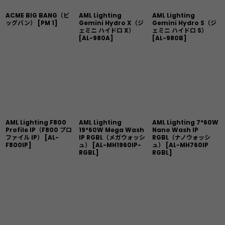
ACME BIG BANG（ビ
AML Lighting
AML Lighting
ッグバン）
[
PM 1
]
Gemini Hydro X（ジ
Gemini Hydro S（ジ
ェミニ ハイドロ X）
ェミニ ハイドロ S）
[
AL-980A
]
[
AL-980B
]
AML Lighting F800
AML Lighting
AML Lighting 7*60W
Profile IP（F800 プロ
19*60W Mega Wash
Nano Wash IP
ファイル IP）
[
AL-
IP RGBL（メガウォッシ
RGBL（ナノウォッシ
F800IP
]
ュ）
[
AL-MH1960IP-
ュ）
[
AL-MH760IP
RGBL
]
RGBL
]