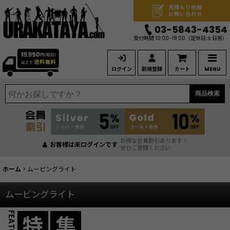
見積もり依頼
お問い合わせ
03-5843-4354
受付時間 10:00-18:00
（定休日:土日祝）
ログイン
新規登録
カート
MENU
商品検索
お得な会員割引あります！
お客様は未ログインです
ぜひご登録ください
ホーム
>
ムービングライト
ムービングライト
特
集