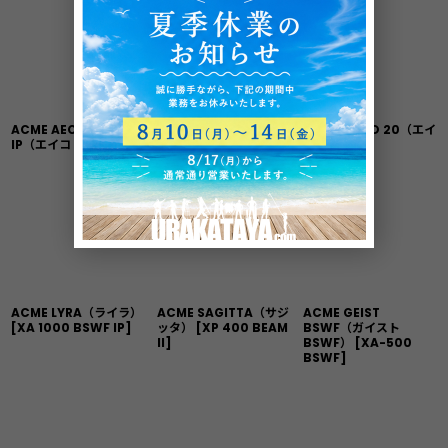
ACME AECO 30
ACME AECO 15（エイ
ACME AECO 20（エイ
IP（エイコ 30 IP）
コ 15）
コ 20）
ACME LYRA（ライラ）
ACME SAGITTA（サジ
ACME GEIST
[
XA 1000 BSWF IP
]
ッタ）
[
XP 400 BEAM
BSWF（ガイスト
II
]
BSWF）
[
XA-500
BSWF
]