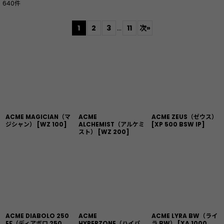
640
件
サブカテゴリ
:
1
2
3
...
11
次
»
表示数
:
並び順
:
絞り込む
ACME MAGICIAN（マ
ACME
ACME ZEUS（ゼウス）
ジシャン）
[
WZ 100
]
ALCHEMIST（アルケミ
[
XP 500 BSW IP
]
スト）
[
WZ 200
]
ACME DIABOLO 250
ACME
ACME LYRA BW（ライ
EF（ディアボロ 250
HYPERZONE（ハイパ
ラ BW）
[
XA 1000