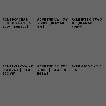
ACME DOTCHAIN
ACME EYES VW（アイ
ACME EYES C（アイズ
300（ドットチェーン
ズ VW）
[
BEAM 50
C）
[
BEAM 50
300）
[
BAR 300
]
VW
]
RGBW
]
ACME EYES CVW（ア
ACME EYES CC（アイ
ACME AECO 5（エイ
イズ CVW）
[
BEAM
ズ CC）
[
BEAM 50C
コ 5）
50C VW
]
RGBW
]