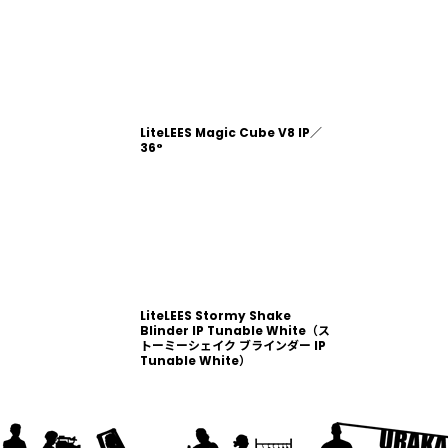
LiteLEES Magic Cube V8 IP／
36°
LiteLEES Stormy Shake
Blinder IP Tunable White（ス
トーミーシェイク ブラインダー IP
Tunable White）