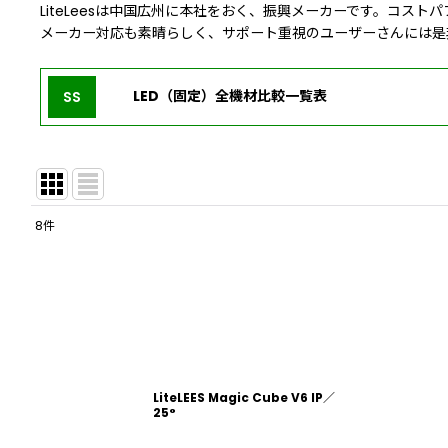
LiteLeesは中国広州に本社をおく、振興メーカーです。コス
メーカー対応も素晴らしく、サポート重視のユーザーさんには是
LED（固定）全機材比較一覧表
SS
8
件
表示数
:
並び順
:
LiteLEES Magic Cube V6 IP／
25°