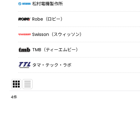
松村電機製作所
Robe（ロビー）
Swisson（スウィッソン）
TMB（ティーエムビー）
タマ・テック・ラボ
4
件
表示数
:
並び順
: