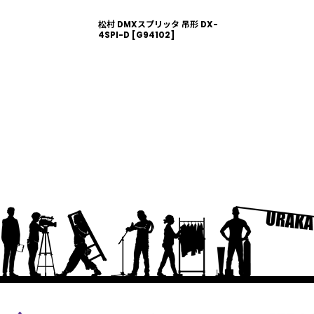
松村 DMXスプリッタ 吊形 DX-
4SPI-D
[
G94102
]