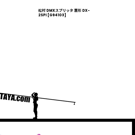
松村 DMXスプリッタ 置形 DX-
2SPI
[
G94103
]