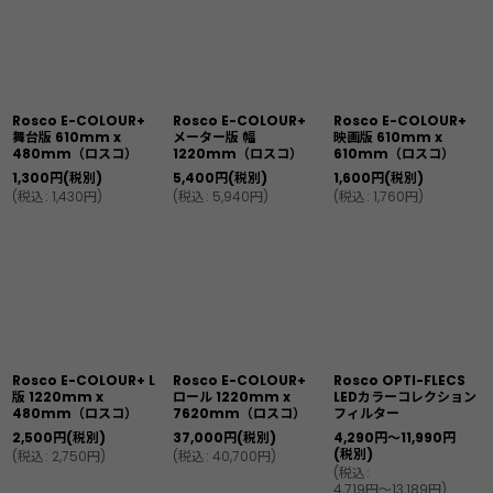
Rosco E-COLOUR+
Rosco E-COLOUR+
Rosco E-COLOUR+
舞台版 610mm x
メーター版 幅
映画版 610mm x
480mm（ロスコ）
1220mm（ロスコ）
610mm（ロスコ）
1,300
円
(税別)
5,400
円
(税別)
1,600
円
(税別)
(
税込
:
1,430
円
)
(
税込
:
5,940
円
)
(
税込
:
1,760
円
)
Rosco E-COLOUR+ L
Rosco E-COLOUR+
Rosco OPTI-FLECS
版 1220mm x
ロール 1220mm x
LEDカラーコレクション
480mm（ロスコ）
7620mm（ロスコ）
フィルター
2,500
円
(税別)
37,000
円
(税別)
4,290
円
～11,990
円
(税別)
(
税込
:
2,750
円
)
(
税込
:
40,700
円
)
(
税込
:
4,719
円
～13,189
円
)