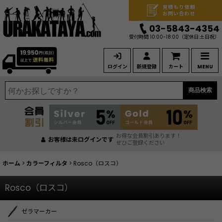
見積もり依頼
お問い合わせ
03-5843-4354
受付時間 10:00-18:00
（定休日:土日祝）
ログイン
新規登録
カート
MENU
商品検索
お得な会員割引あります！
お客様は未ログインです
ぜひご登録ください
ホーム
>
カラーフィルタ
>
Rosco（ロスコ）
Rosco（ロスコ）
ゼラマーカー