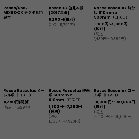
Rosco/DMG
Roscolux 色見本帳
Rosco Roscolux 舞台
MIXBOOK デジタル色
[2017年番]
版 610mm x
見本
500mm（ロスコ）
5,200
円
(税別)
1,300
円
～5,800
円
(
税込
:
5,720
円
)
(税別)
(
税込
:
1,430
円
～6,380
円
)
Rosco Roscolux メー
Rosco Roscolux 映画
Rosco Roscolux ロー
トル版（ロスコ）
版 610mm x
ル版（ロスコ）
610mm（ロスコ）
4,390
円
(税別)
14,000
円
～150,000
円
1,600
円
～7,200
円
(税別)
(
税込
:
4,829
円
)
(税別)
(
税込
:
(
税込
:
15,400
円
～165,000
円
)
1,760
円
～7,920
円
)