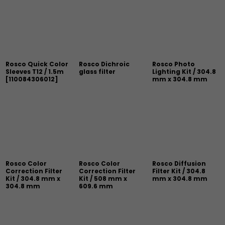
Rosco Quick Color
Rosco Dichroic
Rosco Photo
Sleeves T12 / 1.5m
glass filter
Lighting Kit / 304.8
[
110084306012
]
mm x 304.8 mm
Rosco Color
Rosco Color
Rosco Diffusion
Correction Filter
Correction Filter
Filter Kit / 304.8
Kit / 304.8 mm x
Kit / 508 mm x
mm x 304.8 mm
304.8 mm
609.6 mm