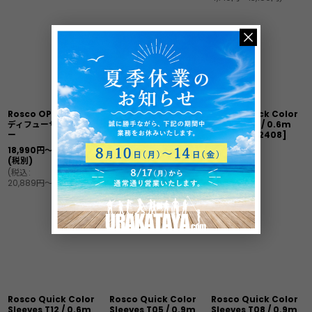
Rosco OPTI-SCULPT
Rosco Quick Color
Rosco Quick Color
ディフューザーフィルタ
Sleeves T5 / 0.6m
Sleeves T8 / 0.6m
ー
[
110084302405
]
[
110084302408
]
18,990
円
～34,990
円
(税別)
(
税込
:
20,889
円
～38,489
円
)
Rosco Quick Color
Rosco Quick Color
Rosco Quick Color
Sleeves T12 / 0.6m
Sleeves T05 / 0.9m
Sleeves T08 / 0.9m