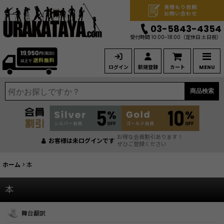
見積もり依頼
お問い合わせ
03-5843-4354
受付時間 10:00-18:00
（定休日:土日祝）
ログイン
新規登録
カート
MENU
商品検索
お得な会員割引あります！
お客様は未ログインです
ぜひご登録ください
ホーム
>
本
本
舞台翻訳