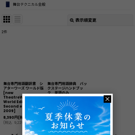
舞台テクニカル全般
表示順変更
閉じる
2
件
サブカテゴリ
:
表示数
:
並び順
:
舞台専門用語翻訳書 シ
舞台専門用語辞典 バッ
絞り込む
アターワーズ ワールド版
クステージハンドブッ
[
new
ク 英語のみ
TheatreWords:
[
Backstage
World Edition.
Handbook, 3rd
Second edition
Edition
]
2009
]
7,700
円
(税別)
8,390
円
(税別)
(
税込
:
8,470
円
)
(
税込
:
9,229
円
)