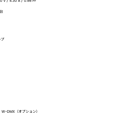
/ 4.30 A / 0.98 PF
2台
ープ
run、W-DMX（オプション）