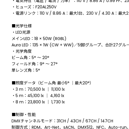
・電気特性（電圧 / 電流 / 力率）：110 V / 8.86 A / 0.99 PF、230 V 
・ヒューズ：F20AL250V
・電源リンク：110 V / 8.86 A：最大1台、230 V / 4.30 A：最大
■光学仕様
・LED光源
メインLED：18 × 50W (RGBL)
Aura LED：135 × 1W (CW + WW)／5個1グループ、合計27グル
・光学角度
ビーム角：5° 〜 20°
フィールド角：9° 〜 27°
単レンズ角：5°
■照度データ（ビーム角 最小5° ｜最大20°）
・3 m：70,500 lx ｜ 11,100 lx
・5 m：45,100 lx ｜ 4,160 lx
・8 m：23,800 lx ｜ 1,730 lx
■制御・性能
DMXチャンネルモード：31CH / 43CH / 67CH / 147CH
制御方式：RDM、Art-Net、sACN、DMX512、NFC、Auto-