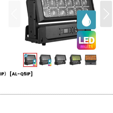
 IP）
[
AL-Q5IP
]