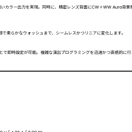
い力強いカラー出力を実現。同時に、精密レンズ背面にCW＋WW Aura背景
範囲で柔らかなウォッシュまで、シームレスかつリニアに変化します。
ことで即時設定が可能。複雑な演出プログラミングを迅速かつ直感的に行