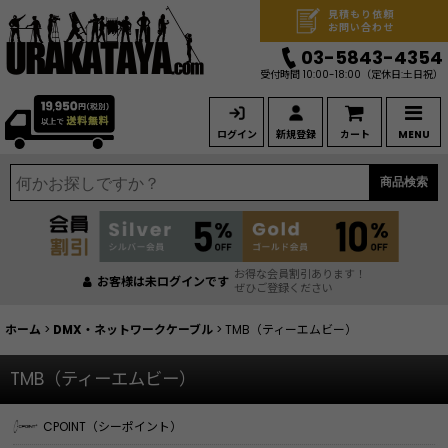
見積もり依頼
お問い合わせ
03-5843-4354
受付時間 10:00-18:00
（定休日:土日祝）
ログイン
新規登録
カート
MENU
商品検索
お得な会員割引あります！
お客様は未ログインです
ぜひご登録ください
ホーム
>
DMX・ネットワークケーブル
>
TMB（ティーエムビー）
TMB（ティーエムビー）
CPOINT（シーポイント）