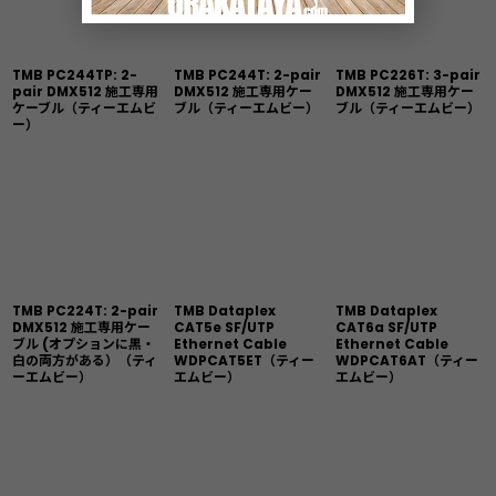
TMB PC244TP: 2-
TMB PC244T: 2-pair
TMB PC226T: 3-pair
pair DMX512 施工専用
DMX512 施工専用ケー
DMX512 施工専用ケー
ケーブル（ティーエムビ
ブル（ティーエムビー）
ブル（ティーエムビー）
ー）
TMB PC224T: 2-pair
TMB Dataplex
TMB Dataplex
DMX512 施工専用ケー
CAT5e SF/UTP
CAT6a SF/UTP
ブル (オプションに黒・
Ethernet Cable
Ethernet Cable
白の両方がある）（ティ
WDPCAT5ET（ティー
WDPCAT6AT（ティー
ーエムビー）
エムビー）
エムビー）