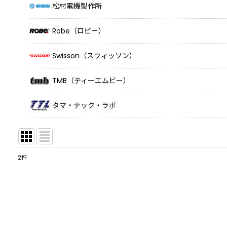
松村電機製作所
Robe（ロビー）
Swisson（スウィッソン）
TMB（ティーエムビー）
タマ・テック・ラボ
2
件
表示数
:
並び順
: