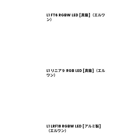
L1 FT6 RGBW LED [真鍮]（エルワ
ン）
L1 リニア９ RGB LED [真鍮]（エル
ワン）
L1 LRF18 RGBW LED [アルミ製]
（エルワン）