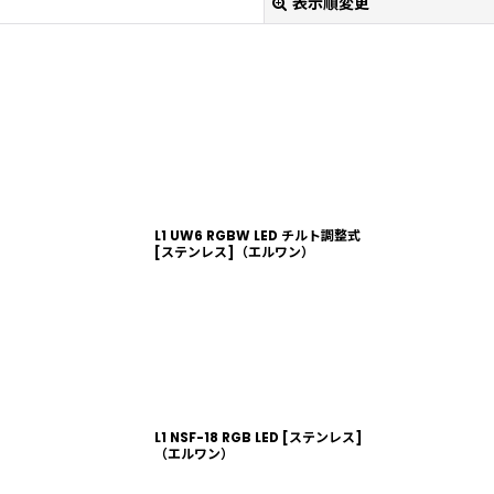
表示順変更
絞り込む
L1 UW6 RGBW LED チルト調整式
[ステンレス]（エルワン）
L1 NSF-18 RGB LED [ステンレス]
（エルワン）