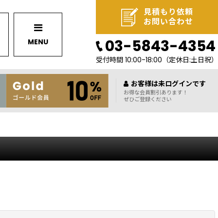
見積もり依頼
お問い合わせ
03-5843-4354
MENU
受付時間 10:00-18:00
（定休日:土日祝）
お客様は未ログインです
お得な会員割引あります！
ぜひご登録ください