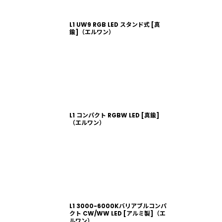
L1 UW9 RGB LED スタンド式 [真
鍮]（エルワン）
L1 コンパクト RGBW LED [真鍮]
（エルワン）
L1 3000-6000Kバリアブルコンパ
クト CW/WW LED [アルミ製]（エ
ルワン）