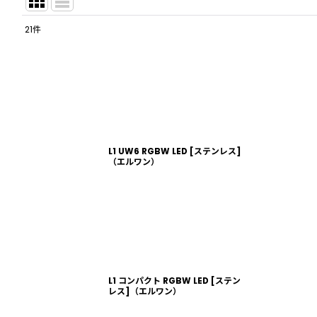
21
件
表示数
:
並び順
:
L1 UW6 RGBW LED [ステンレス]
（エルワン）
L1 コンパクト RGBW LED [ステン
レス]（エルワン）