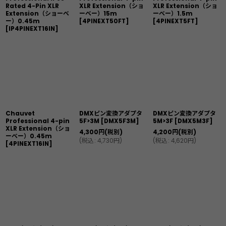
Rated 4-Pin XLR
XLR Extension（ショ
XLR Extension（ショ
Extension（ショーベ
ーベー）15m
ーベー）1.5m
ー）0.45m
[
4PINEXT50FT
]
[
4PINEXT5FT
]
[
IP4PINEXT16IN
]
Chauvet
DMXピン変換アダプタ
DMXピン変換アダプタ
Professional 4-pin
5F>3M
[
DMX5F3M
]
5M>3F
[
DMX5M3F
]
XLR Extension（ショ
4,300
円
(税別)
4,200
円
(税別)
ーベー）0.45m
(
税込
:
4,730
円
)
(
税込
:
4,620
円
)
[
4PINEXT16IN
]