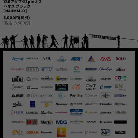
XLRアダプタ3pinオス
<>オス ブラック
[
NA3MM-B
]
5,000
円
(税別)
(
税込
:
5,500
円
)