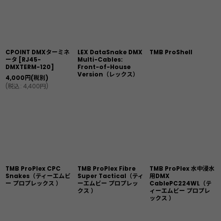
CPOINT DMXターミネ
LEX DataSnake DMX
TMB ProShell
ータ [RJ45-
Multi-Cables:
DMXTERM-120]
Front-of-House
Version（レックス）
4,000
円
(税別)
(
税込
:
4,400
円
)
TMB ProPlex CPC
TMB ProPlex Fibre
TMB ProPlex 水中浸水
Snakes（ティーエムビ
Super Tactical（ティ
用DMX
ー プロプレックス ）
ーエムビー プロプレッ
CablePC224WL（テ
クス ）
ィーエムビー プロプレ
ックス ）