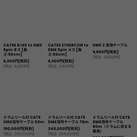
CAT5E RJ45 to DMX
CAT5E ETHERCON to
DMX Z 変換ケーブル
5pin オス
[
長
DMX 5pin メス
[
長
9,900
円
(税別)
さ:50cm
]
さ:50cm
]
(
税込
:
10,890
円
)
6,300
円
(税別)
6,300
円
(税別)
(
税込
:
6,930
円
)
(
税込
:
6,930
円
)
ドラムリール付 CAT5
ドラムリール付 CAT5
ドラムリール付 CAT5
DMX信号ケーブル 50m
DMX信号ケーブル 75m
DMX信号ケーブル
90m（ドラムに収まる
190,000
円
(税別)
240,000
円
(税別)
最長）
(
税込
:
209,000
円
)
(
税込
:
264,000
円
)