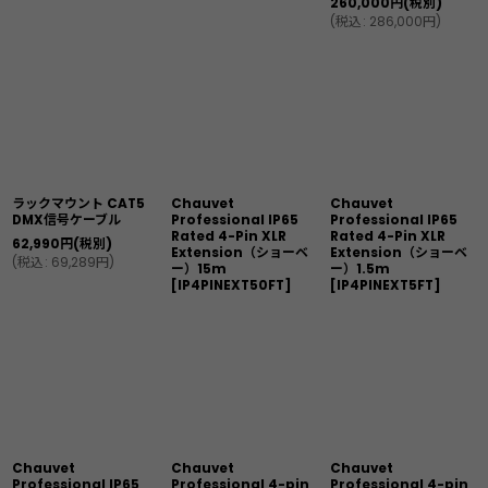
260,000
円
(税別)
(
税込
:
286,000
円
)
ラックマウント CAT5
Chauvet
Chauvet
DMX信号ケーブル
Professional IP65
Professional IP65
Rated 4-Pin XLR
Rated 4-Pin XLR
62,990
円
(税別)
Extension（ショーベ
Extension（ショーベ
(
税込
:
69,289
円
)
ー）15m
ー）1.5m
[
IP4PINEXT50FT
]
[
IP4PINEXT5FT
]
Chauvet
Chauvet
Chauvet
Professional IP65
Professional 4-pin
Professional 4-pin