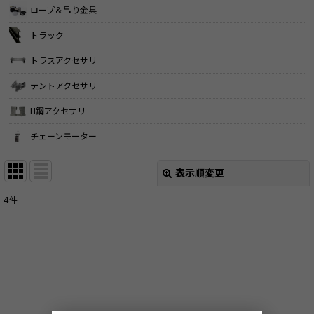
ロープ＆吊り金具
トラック
トラスアクセサリ
テントアクセサリ
H鋼アクセサリ
チェーンモーター
表示順変更
閉じる
4
件
表示数
:
並び順
:
絞り込む