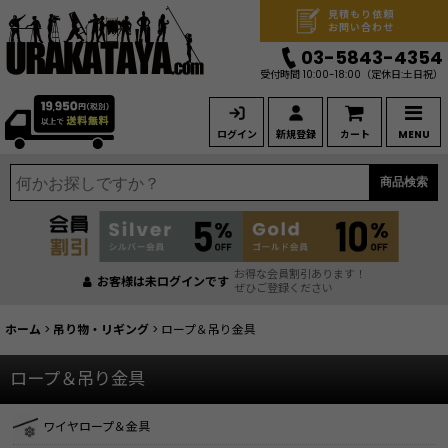
見積もり依頼
お問い合わせ
03-5843-4354
受付時間 10:00-18:00
（定休日:土日祝）
ログイン
新規登録
カート
MENU
商品検索
お得な会員割引あります！
お客様は未ログインです
ぜひご登録ください
ホーム
>
吊り物・リギング
>
ロープ＆吊り金具
ロープ＆吊り金具
ワイヤロープ＆金具