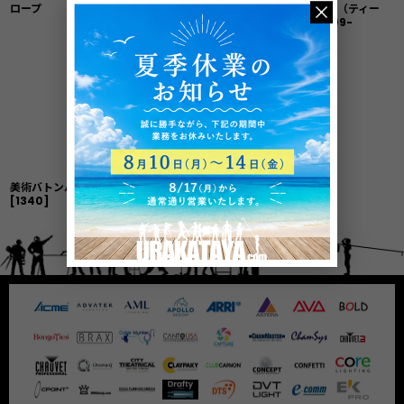
ロープ
スチールバトンクランプ
サンドアーム（ティー
[
HR84112
]
付）
[
ALT509-
12,18,24-1
]
美術バトンバンバー
[1340]