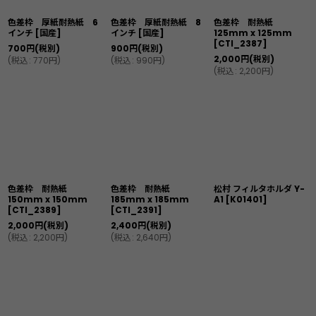
色差枠 厚紙耐熱紙 6
色差枠 厚紙耐熱紙 8
色差枠 耐熱紙
インチ
[
国産
]
インチ
[
国産
]
125mm x 125mm
[
CTI_2387
]
700
円
(税別)
900
円
(税別)
2,000
円
(税別)
(
税込
:
770
円
)
(
税込
:
990
円
)
(
税込
:
2,200
円
)
色差枠 耐熱紙
色差枠 耐熱紙
松村 フィルタホルダ Y-
150mm x 150mm
185mm x 185mm
A1
[
K01401
]
[
CTI_2389
]
[
CTI_2391
]
2,000
円
(税別)
2,400
円
(税別)
(
税込
:
2,200
円
)
(
税込
:
2,640
円
)