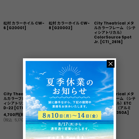
松村 カラーホイル CW-
松村 カラーホイル CW-
City Theatrical メタ
6
[
G20001
]
8
[
G20002
]
ルカラーフレーム （シテ
ィシアトリカル）
ColorSource Spot
Jr.
[
CTI_2616
]
City Theatrical メタ
City Theatrical メタ
City Theatrical メタ
ルカラーフレーム （シテ
ルカラーフレーム （シテ
ルカラーフレーム （シテ
ィシアトリカル）ETC
ィシアトリカル）ETC
ィシアトリカル）ETC
D-22
[
CTI_2593
]
ソースフォー19°〜50°
ソースフォー（アルミ
[
CTI_2350
]
製）
[
CTI_2350A
]
4,700
円
(税別)
3,700
円
(税別)
(
税込
:
5,170
円
)
(
税込
:
4,070
円
)