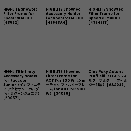
HIGHLITE Showtec
HIGHLITE Showtec
HIGHLITE Showtec
Filter Frame for
Accessory Holder
Filter Frame for
Spectral M800
for Spectral M1500
Spectral M3000
[
43522
]
[
43543AH
]
[
43545FF
]
HIGHLITE Infinity
HIGHLITE Showtec
Clay Paky Actoris
Accessory holder
Filter Frame for
Profile用 フロストフィ
for Raccoon
ACT Par 200 W（ショ
ルターホルダー（フィル
Junior（インフィニテ
ーテック フィルターフレ
ター付属）
[
AA2035
]
ィ アクセサリーホルダー
ーム for ACT Par 200
for ラクーンジュニア）
W）
[
34069
]
[
200571
]