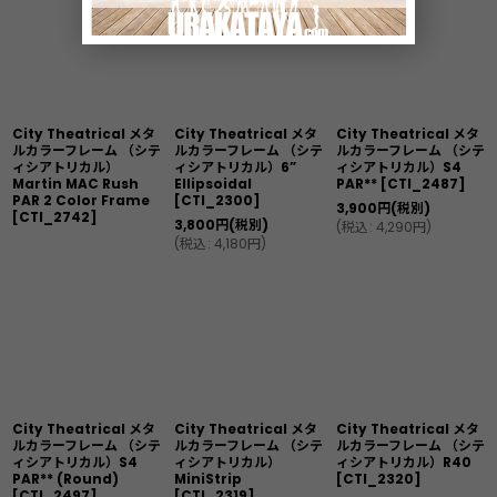
City Theatrical メタ
City Theatrical メタ
City Theatrical メタ
ルカラーフレーム （シテ
ルカラーフレーム （シテ
ルカラーフレーム （シテ
ィシアトリカル）
ィシアトリカル）6”
ィシアトリカル）S4
Martin MAC Rush
Ellipsoidal
PAR**
[
CTI_2487
]
PAR 2 Color Frame
[
CTI_2300
]
3,900
円
(税別)
[
CTI_2742
]
3,800
円
(税別)
(
税込
:
4,290
円
)
(
税込
:
4,180
円
)
City Theatrical メタ
City Theatrical メタ
City Theatrical メタ
ルカラーフレーム （シテ
ルカラーフレーム （シテ
ルカラーフレーム （シテ
ィシアトリカル）S4
ィシアトリカル）
ィシアトリカル）R40
PAR** (Round)
MiniStrip
[
CTI_2320
]
[
CTI_2497
]
[
CTI_2319
]