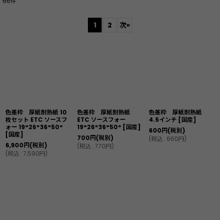
66
件
表示数
:
1
2
次
»
並び順
:
絞り込む
色差枠 厚紙耐熱紙 10
色差枠 厚紙耐熱紙
色差枠 厚紙耐熱紙
枚セット ETC ソースフ
ETC ソースフォー
4.5インチ
[
国産
]
ォー 19°26°36°50°
19°26°36°50°
[
国産
]
600
円
(税別)
[
国産
]
700
円
(税別)
(
税込
:
660
円
)
6,900
円
(税別)
(
税込
:
770
円
)
(
税込
:
7,590
円
)