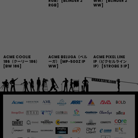
RGB）
[
BLINDER 2
WW）
[
BLINDER 2
RGB
]
WW
]
ACME COOLIE
ACME BELUGA（ベル
ACME PIXEL LINE
186（クーリー 186）
ーガ）
[
MP-500Z IP
IP（ピクセルライン
[
BW 186
]
WW
]
IP）
[
STROBE 3 IP
]