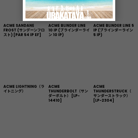
ACME SANDANE
ACME BLINDER LINE
ACME BLINDER LINE 5
FROST (サンデーンフロ
10 IP (ブラインダーライ
IP (ブラインダーライン
スト)
[
PAR 54 IP EF
]
ン 10 IP)
5 IP)
ACME LIGHTNING（ラ
ACME
ACME
イトニング）
THUNDERBOLT（サン
THUNDERSTRUCK（
ダーボルト）
[
LP-
サンダーストラック）
14410
]
[
LP-2304
]