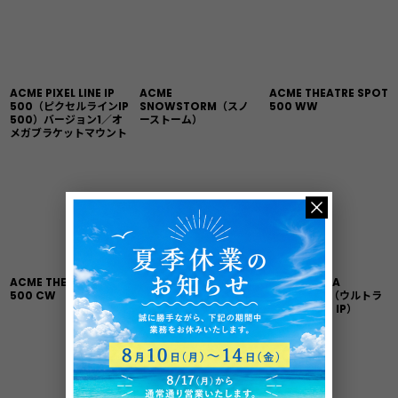
ACME PIXEL LINE IP
ACME
ACME THEATRE SPOT
500（ピクセルラインIP
SNOWSTORM（スノ
500 WW
500）バージョン1／オ
ーストーム）
メガブラケットマウント
ACME THEATRE SPOT
ACME THEATRE SPOT
ACME ULTRA
500 CW
500 RGBWW（シアタ
BLINDER IP（ウルトラ
ースポット 500
ブラインダー IP）
RGBWW）
[
BL200IP
]