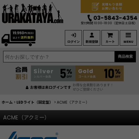
見積もり依頼
お問い合わせ
03-5843-4354
受付時間 10:00-18:00
（定休日:土日祝）
ログイン
新規登録
カート
MENU
商品検索
お得な会員割引あります！
お客様は未ログインです
ぜひご登録ください
ホーム
>
LEDライト（固定型）
>
ACME（アクミー）
ACME（アクミー）