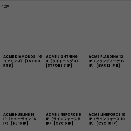
42
件
表示数
:
並び順
:
絞り込む
ACME DIAMONDS（ダ
ACME LIGHTNING
ACME FLANDINA 12
イアモンズ）
[
LS 1010
X（ライトニング X）
IP（フランディーナ 12
RGB
]
[
STROBE 7 IP
]
IP）
[
BAR 12 IP II
]
ACME HUELINE 16
ACME LINEFORCE 5
ACME LINEFORCE 10
IP（ヒューライン 16
IP（ラインフォース 5
IP（ラインフォース 10
IP）
[
HL 16 IP
]
IP）
[
CYC 5 IP
]
IP）
[
CYC 10 IP
]