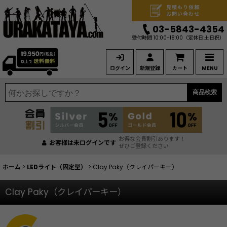
見積もり依頼
お問い合わせ
03-5843-4354
受付時間 10:00-18:00
（定休日:土日祝）
ログイン
新規登録
カート
MENU
商品検索
お得な会員割引あります！
お客様は未ログインです
ぜひご登録ください
ホーム
>
LEDライト（固定型）
>
Clay Paky（クレイパーキー）
Clay Paky（クレイパーキー）