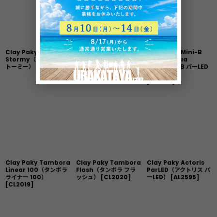
Clay Paky Tambora
Clay Paky Tambora
Clay Paky Mini-B
Stormy（タンボラ ス
Rays（タンボラ レイ
ParLED Aqua
トーミー）
[
CL2026
]
ズ）
[
CL2025
]
WW（ミニ-B パーLED
アクア WW）
[
CL2017
]
Clay Paky Tambora
Clay Paky Tambora
Clay Paky Actoris
Linear 100（タンボラ
Flash（タンボラ フラ
ParLED（アクトリス パ
ライナー 100）
ッシュ）
[
CL2020
]
ーLED）
[
AL2595
]
[
CL2019
]