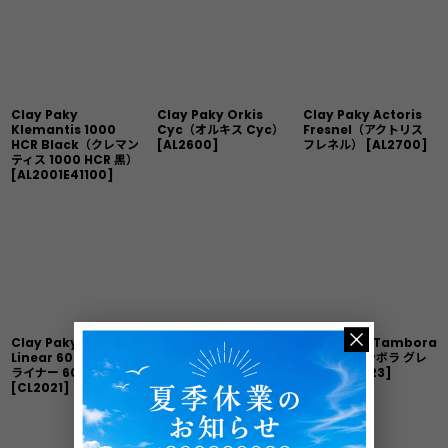
Clay Paky
Clay Paky Orkis
Clay Paky Actoris
Klemantis 1000
Cyc（オルキス Cyc）
Fresnel（アクトリス
HCR Black（クレマン
[
AL2600
]
フレネル）
[
AL2700
]
ティス 1000 HCR 黒）
[
AL2001E41100
]
Clay Paky Tambora
Clay Paky Tambora
Clay Paky Tambora
Linear 60（タンボラ
Stormy Linear（タン
Glare（タンボラ グレ
ライナー 60）
ボラ ストーミー ライナ
ア）
[
CL2023
]
[
CL2021
]
ー）
[
CL2024
]