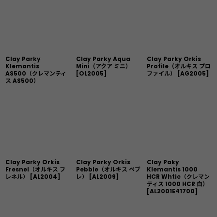
並び順
:
絞り込む
Clay Parky
Clay Parky Aqua
Clay Parky Orkis
Klemantis
Mini（アクア ミニ）
Profile（オルキス プロ
AS500（クレマンティ
[
OL2005
]
ファイル）
[
AG2005
]
ス AS500）
Clay Parky Orkis
Clay Parky Orkis
Clay Paky
Fresnel（オルキス フ
Pebble（オルキス ペブ
Klemantis 1000
レネル）
[
AL2004
]
レ）
[
AL2009
]
HCR Whtie（クレマン
ティス 1000 HCR 白）
[
AL2001E41700
]