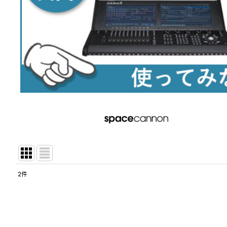
2
件
サブカテゴリ
:
表示数
: