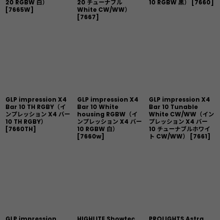
20 RGBW 白）
20 チューナブル
10 RGBW 黒）
[
7660
]
[
7665W
]
White CW/WW）
[
7667
]
GLP impression X4
GLP impression X4
GLP impression X4
Bar 10 TH RGBY（イ
Bar 10 White
Bar 10 Tunable
ンプレッション X4 バー
housing RGBW（イ
White CW/WW（イン
10 TH RGBY）
ンプレッション X4 バー
プレッション X4 バー
[
7660TH
]
10 RGBW 白）
10 チューナブルホワイ
[
7660w
]
ト CW/WW）
[
7661
]
GLP impression
HIGHLITE Showtec
PROLIGHTS Astra