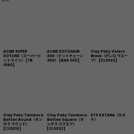
表示数
:
並び順
:
絞り込む
ACME SUPER
ACME DOTCHAIN
Clay Paky Volero
DOTLINE（スーパード
300（ドットチェーン
Wave（ボレロ ウエー
ットライン）
[
TB
300）
[
BAR 300
]
ブ）
[
CL3023
]
1060
]
Clay Paky Tambora
Clay Paky Tambora
DTS KATANA（カタ
Batten Round（タン
Batten Square（タ
ナ）
ボラ ラウンド）
ンボラ スクエア）
[
CL3010
]
[
CL3022
]