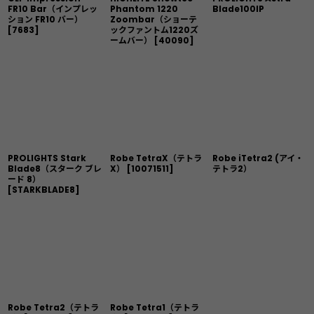
FR10 Bar（インプレッ
Phantom 1220
Blade100IP
ション FR10 バー）
Zoombar（ショーテ
[
7683
]
ックファントム1220ズ
ームバー）
[
40090
]
PROLIGHTS Stark
Robe TetraX（テトラ
Robe iTetra2 (アイ・
Blade8（スターク ブレ
X）
[
10071511
]
テトラ2）
ード 8）
[
STARKBLADE8
]
Robe Tetra2（テトラ
Robe Tetra1（テトラ