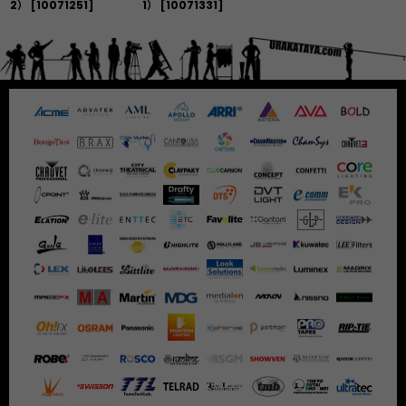
2）
[
10071251
]
1）
[
10071331
]