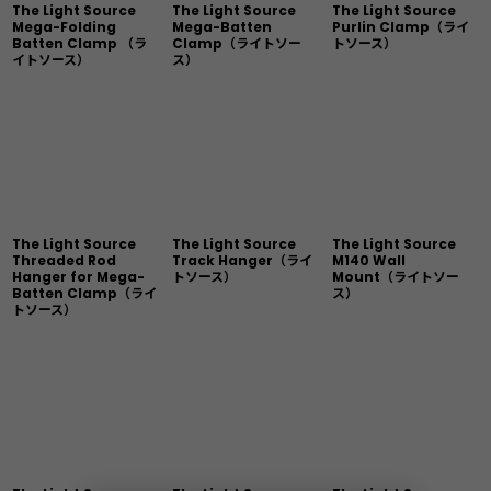
The Light Source
The Light Source
The Light Source
Mega-Folding
Mega-Batten
Purlin Clamp（ライ
Batten Clamp （ラ
Clamp（ライトソー
トソース）
イトソース）
ス）
The Light Source
The Light Source
The Light Source
Threaded Rod
Track Hanger（ライ
M140 Wall
Hanger for Mega-
トソース）
Mount（ライトソー
Batten Clamp（ライ
ス）
トソース）