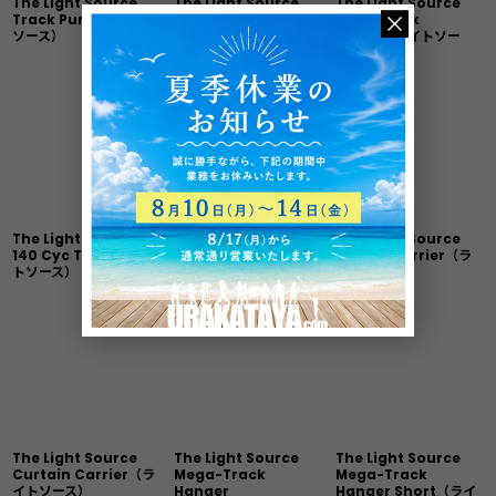
The Light Source
The Light Source
The Light Source
Track Punch（ライト
M140 End Stop（ライ
M140 Track
ソース）
トソース）
Splice（ライトソー
ス）
The Light Source M-
The Light Source
The Light Source
140 Cyc Track（ライ
Offset Carrier（ライ
Master Carrier（ラ
トソース）
トソース）
イトソース）
The Light Source
The Light Source
The Light Source
Curtain Carrier（ラ
Mega-Track
Mega-Track
イトソース）
Hanger
Hanger Short（ライ