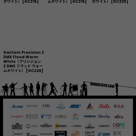
ホワイト）
[
GC215
]
ムホワイト）
[
GC216
]
ホワイト）
[
GC225
]
Gantom Precision Z
DMX Flood Warm
White（プリシジョン
Z DMX フラッド ウォー
ムホワイト）
[
GC226
]