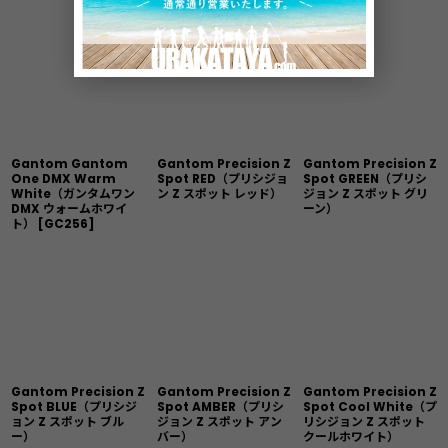
Gantom Gantom
Gantom Precision Z
Gantom Precision Z
One DMX Warm
Spot RED（プリシジョ
Spot GREEN（プリシ
White（ガンタムワン
ン Z スポット レッド）
ジョン Z スポット グリ
DMX ウォームホワイ
ーン）
ト）
[
GC256
]
Gantom Precision Z
Gantom Precision Z
Gantom Precision Z
Spot BLUE（プリシジ
Spot AMBER（プリシ
Spot Cool White（プ
ョン Z スポット ブル
ジョン Z スポット アン
リシジョン Z スポット
ー）
バー）
クールホワイト）