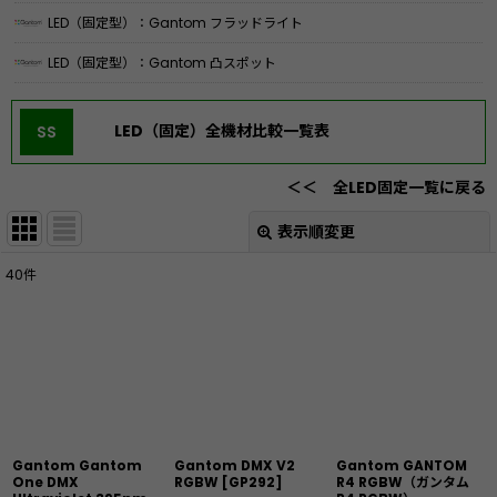
LED（固定型）：Gantom フラッドライト
LED（固定型）：Gantom 凸スポット
LED（固定）全機材比較一覧表
SS
＜＜ 全LED固定一覧に戻る
表示順変更
閉じる
40
件
表示数
:
並び順
:
絞り込む
Gantom Gantom
Gantom DMX V2
Gantom GANTOM
One DMX
RGBW
[
GP292
]
R4 RGBW（ガンタム