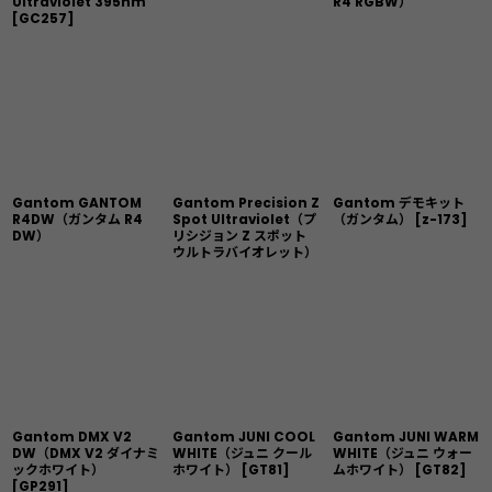
Ultraviolet 395nm
R4 RGBW）
[
GC257
]
Gantom GANTOM
Gantom Precision Z
Gantom デモキット
R4DW（ガンタム R4
Spot Ultraviolet（プ
（ガンタム）
[
z-173
]
DW）
リシジョン Z スポット
ウルトラバイオレット）
Gantom DMX V2
Gantom JUNI COOL
Gantom JUNI WARM
DW（DMX V2 ダイナミ
WHITE（ジュニ クール
WHITE（ジュニ ウォー
ックホワイト）
ホワイト）
[
GT81
]
ムホワイト）
[
GT82
]
[
GP291
]