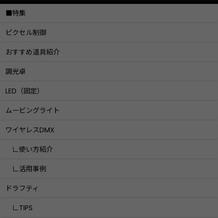
■特集
ピクセル制御
おすすめ道具紹介
調光卓
LED（固定）
ムービングライト
ワイヤレスDMX
∟使い方紹介
∟活用事例
ドラフティ
∟TIPS