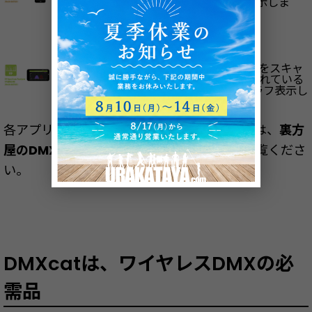
（2フィート/600mm間） を感知し、表示しま
す。
Androidのみ対応
RFスペクトラムアナライザは、2.4GHz帯をスキャ
ンしてWi-Fi信号を検出し、周辺で使用されている
WIFIデバイスの強度と周波数の両方をグラフ表示し
ます。
各アプリの詳細をもっと知りたい！という方は、
裏方
屋のDMXcat日本語マニュアル（PDF）
をご覧くださ
い。
DMXcatは、ワイヤレスDMXの必
需品