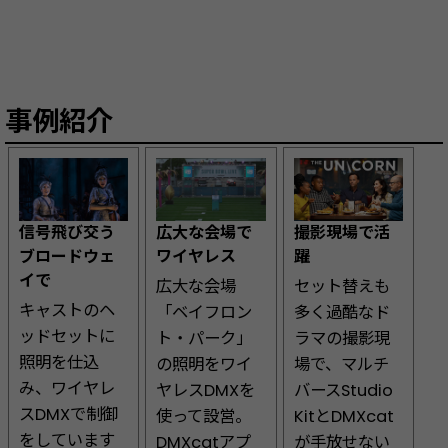
事例紹介
信号飛び交う
広大な会場で
撮影現場で活
ブロードウェ
ワイヤレス
躍
イで
広大な会場
セット替えも
キャストのヘ
「ベイフロン
多く過酷なド
ッドセットに
ト・パーク」
ラマの撮影現
照明を仕込
の照明をワイ
場で、マルチ
み、ワイヤレ
ヤレスDMXを
バースStudio
スDMXで制御
使って設営。
KitとDMXcat
をしています
DMXcatアプ
が手放せない