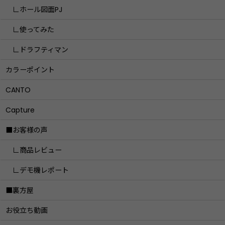
∟ホール図面PJ
∟使ってみた
∟ドラフティマン
カラーポイント
CANTO
Capture
■お客様の声
∟商品レビュー
∟デモ機レポート
■裏方屋
お役立ち動画