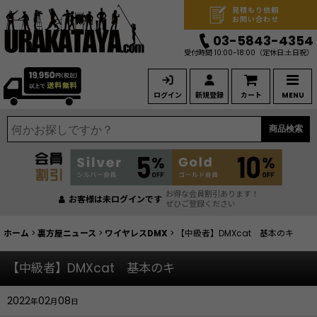
見積もり依頼
お問い合わせ
03-5843-4354
受付時間 10:00-18:00
（定休日:土日祝）
ログイン
新規登録
カート
MENU
商品検索
お得な会員割引あります！
お客様は未ログインです
ぜひご登録ください
ホーム
>
裏方屋ニュース
>
ワイヤレスDMX
>
【中級者】DMXcat 基本のキ
【中級者】DMXcat 基本のキ
2022
02
08
年
月
日