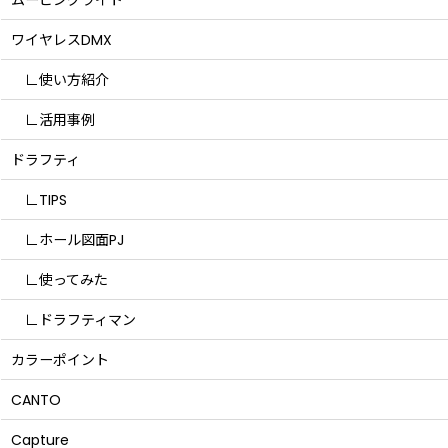
ワイヤレスDMX
∟使い方紹介
∟活用事例
ドラフティ
∟TIPS
∟ホール図面PJ
∟使ってみた
∟ドラフティマン
カラーポイント
CANTO
Capture