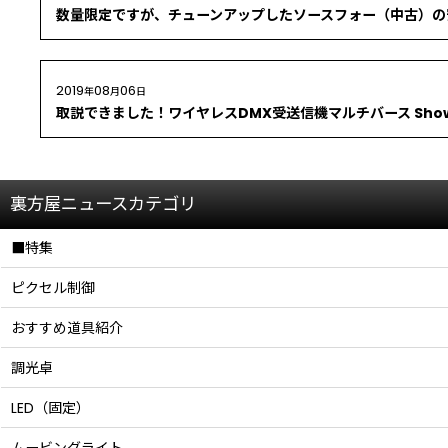
数量限定ですが、チューンアップしたソースフォー（中古）の
2019
08
06
年
月
日
取説できました！ワイヤレスDMX受送信機マルチバース Showbab
裏方屋ニュースカテゴリ
■特集
ピクセル制御
おすすめ道具紹介
調光卓
LED（固定）
ムービングライト