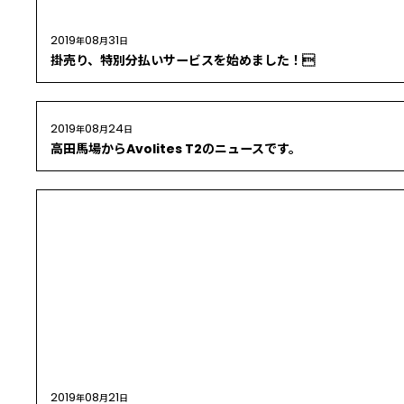
2019
08
31
年
月
日
掛売り、特別分払いサービスを始めました！
2019
08
24
年
月
日
高田馬場からAvolites T2のニュースです。
2019
08
21
年
月
日