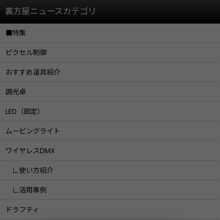
裏方屋ニュースカテゴリ
■特集
ピクセル制御
おすすめ道具紹介
調光卓
LED（固定）
ムービングライト
ワイヤレスDMX
∟使い方紹介
∟活用事例
ドラフティ