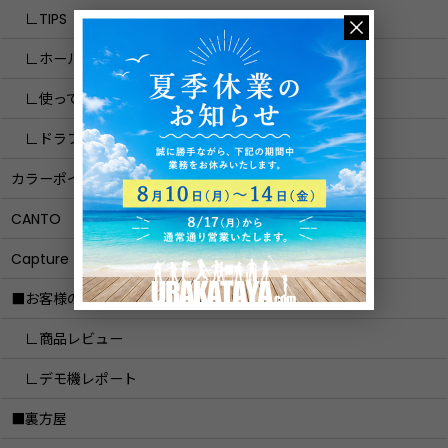
∟TIPS
∟ホール図面PJ
∟使ってみた
∟ドラフティマン
カラーポイント
CANTO
Capture
■お客様の声
∟商品レビュー
∟デモ機レポート
■裏方屋