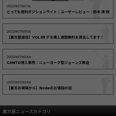
2022
07
07
年
月
日
とっても便利ポジションライト：ユーザーレビュー：鈴木 湊 様
2022
07
05
年
月
日
【裏方屋通信】VOL.98 デモ機１週間無料お貸出してます！
2022
07
04
年
月
日
CANTO導入事例：ニューヨーク聖ジョーンズ教会
2022
07
04
年
月
日
【裏方の現場から】Nodeのお値段の話
裏方屋ニュースカテゴリ