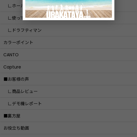
∟ホール図面PJ
∟使ってみた
∟ドラフティマン
カラーポイント
CANTO
Capture
■お客様の声
∟商品レビュー
∟デモ機レポート
■裏方屋
お役立ち動画