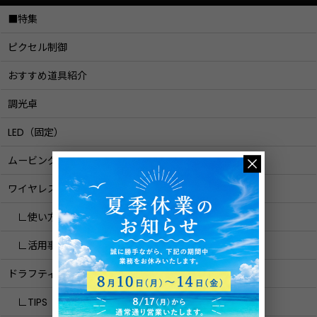
■特集
ピクセル制御
おすすめ道具紹介
調光卓
LED（固定）
ムービングライト
ワイヤレスDMX
∟使い方紹介
∟活用事例
ドラフティ
∟TIPS