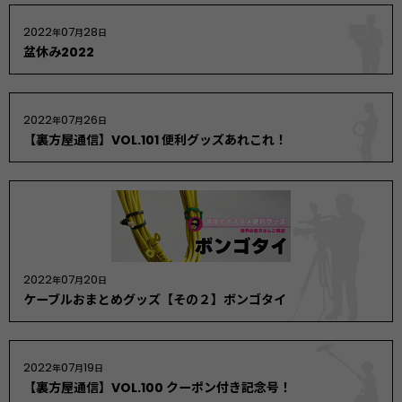
2022
07
28
年
月
日
盆休み2022
2022
07
26
年
月
日
【裏方屋通信】VOL.101 便利グッズあれこれ！
2022
07
20
年
月
日
ケーブルおまとめグッズ【その２】ボンゴタイ
2022
07
19
年
月
日
【裏方屋通信】VOL.100 クーポン付き記念号！