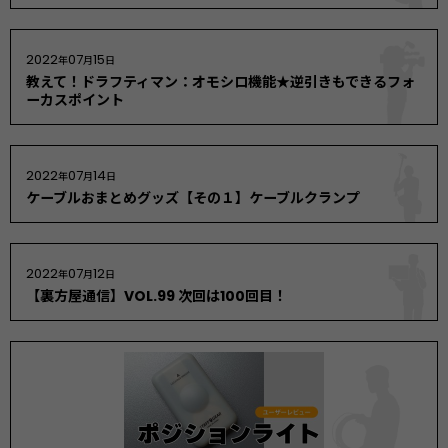
2022
07
15
年
月
日
教えて！ドラフティマン：オモシロ機能★逆引きもできるフォ
ーカスポイント
2022
07
14
年
月
日
ケーブルおまとめグッズ【その１】ケーブルクランプ
2022
07
12
年
月
日
【裏方屋通信】VOL.99 次回は100回目！