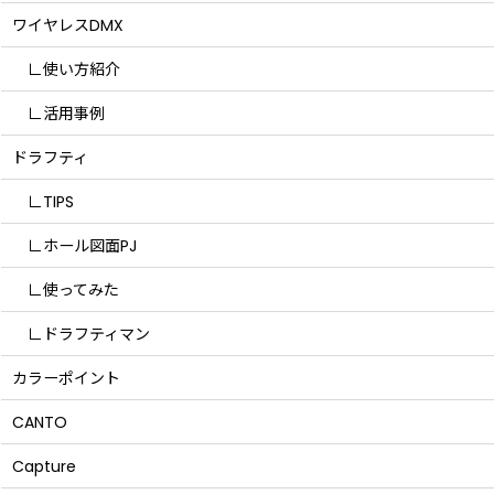
ワイヤレスDMX
∟使い方紹介
∟活用事例
ドラフティ
∟TIPS
∟ホール図面PJ
∟使ってみた
∟ドラフティマン
カラーポイント
CANTO
Capture