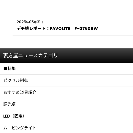
2025
05
31
年
月
日
デモ機レポート：FAVOLITE F-0760BW
裏方屋ニュースカテゴリ
■特集
ピクセル制御
おすすめ道具紹介
調光卓
LED（固定）
ムービングライト