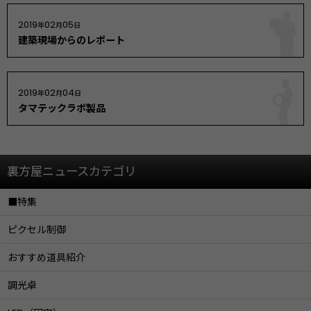
2019
02
05
年
月
日
建築現場からのレポート
2019
02
04
年
月
日
タマテックラボ製品
裏方屋ニュースカテゴリ
■特集
ピクセル制御
おすすめ道具紹介
調光卓