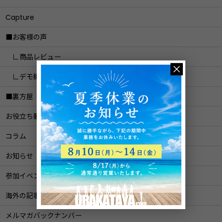
Capture
■お客様の声
∟商品レビュー
∟デモ機レポート
■裏方屋
お役立ち動画
コラム
お知らせ
参加イベントレポート
海外の記事ご紹介
メルマガバックナンバー