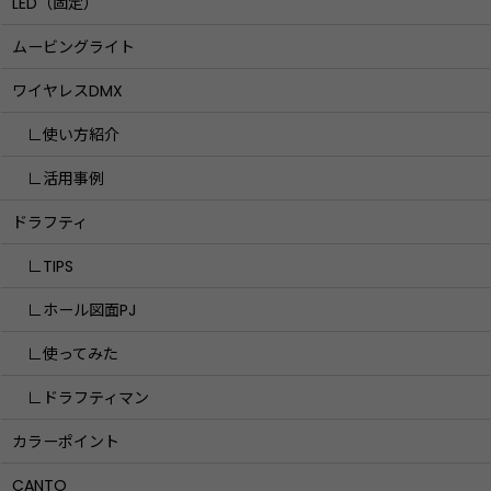
LED（固定）
ムービングライト
ワイヤレスDMX
∟使い方紹介
∟活用事例
ドラフティ
∟TIPS
∟ホール図面PJ
∟使ってみた
∟ドラフティマン
カラーポイント
CANTO