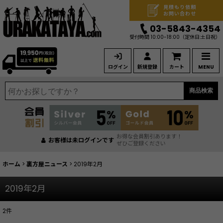
見積もり依頼
お問い合わせ
03-5843-4354
受付時間 10:00-18:00
（定休日:土日祝）
ログイン
新規登録
カート
MENU
商品検索
お得な会員割引あります！
お客様は未ログインです
ぜひご登録ください
ホーム
>
裏方屋ニュース
>
2019年2月
2019年2月
2
件