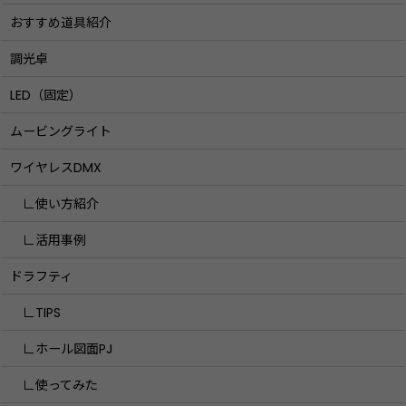
おすすめ道具紹介
調光卓
LED（固定）
ムービングライト
ワイヤレスDMX
∟使い方紹介
∟活用事例
ドラフティ
∟TIPS
∟ホール図面PJ
∟使ってみた