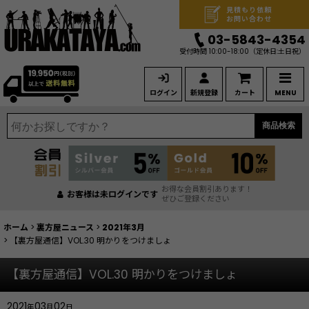
見積もり依頼
お問い合わせ
03-5843-4354
受付時間 10:00-18:00
（定休日:土日祝）
ログイン
新規登録
カート
MENU
商品検索
お得な会員割引あります！
お客様は未ログインです
ぜひご登録ください
ホーム
>
裏方屋ニュース
>
2021年3月
>
【裏方屋通信】VOL.30 明かりをつけましょ
【裏方屋通信】VOL.30 明かりをつけましょ
2021
03
02
年
月
日