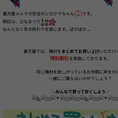
裏方屋メルマガ担当のシロクマちゃん
です。
明日は、ひなまつり
なんとなく冬の終わりを感じます。ぽかぽか…。
裏方屋では、機材を
まとめてお買い上げ
いただけ
特別割引
を実施しております。
同じ機材を欲しがっているお仲間に声をか
一緒にご購入はいかがでしょう？
＼みんなで買って安くしよう／