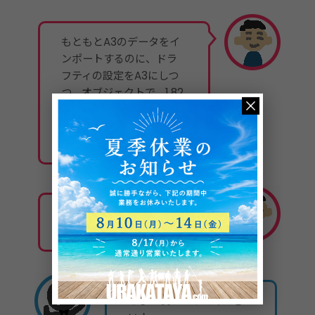
もともとA3のデータをイ
ンポートするのに、ドラ
フティの設定をA3にしつ
つ、オブジェクトで、1.82
の四角を使ってそれでpdf
をはめ込んでみて無理やり
拡大してました。
こんな簡単な方法がある
なんて！
ぜひ！使ってみてくださ