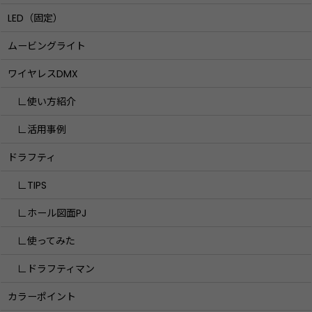
LED（固定）
ムービングライト
ワイヤレスDMX
∟使い方紹介
∟活用事例
ドラフティ
∟TIPS
∟ホール図面PJ
∟使ってみた
∟ドラフティマン
カラーポイント