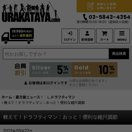
見積もり依頼
お問い合わせ
03-5843-4354
受付時間 10:00-18:00
（定休日:土日祝）
ログイン
新規登録
カート
MENU
商品検索
お得な会員割引あります！
お客様は未ログインです
ぜひご登録ください
ホーム
>
裏方屋ニュース
>
∟ドラフティマン
>
教えて！ドラフティマン：おっと！便利な縮尺調節
教えて！ドラフティマン：おっと！便利な縮尺調節
2022
06
22
年
月
日