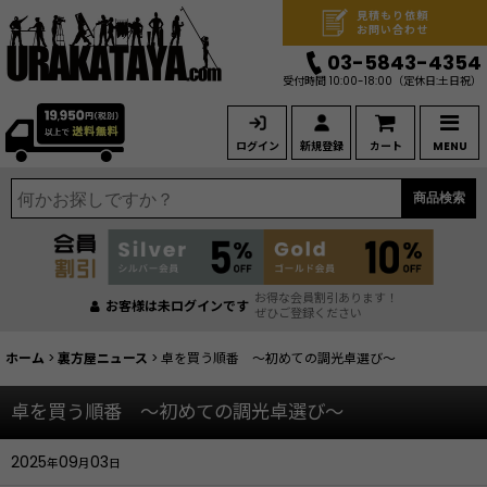
見積もり依頼
お問い合わせ
03-5843-4354
受付時間 10:00-18:00
（定休日:土日祝）
ログイン
新規登録
カート
MENU
商品検索
お得な会員割引あります！
お客様は未ログインです
ぜひご登録ください
ホーム
>
裏方屋ニュース
>
卓を買う順番 ～初めての調光卓選び～
卓を買う順番 ～初めての調光卓選び～
2025
09
03
年
月
日