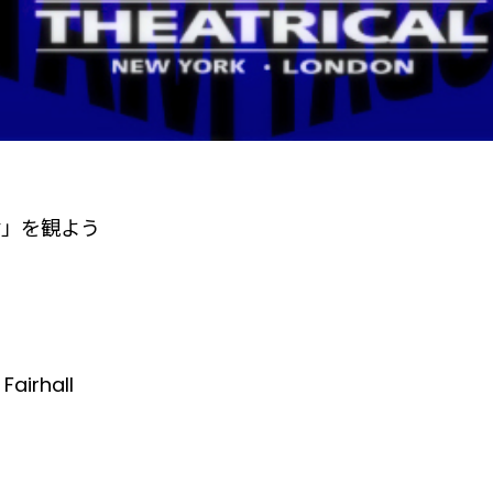
世」を観よう
irhall