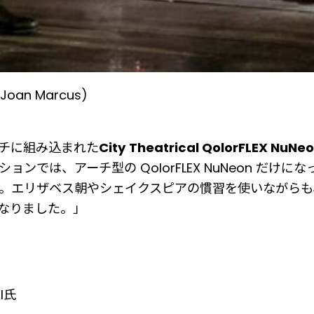
I (Joan Marcus)
チに組み込まれた
City Theatrical QolorFLEX NuNe
ンでは、アーチ型の QolorFLEX NuNeon だけ
に入りです。エリザベス朝やシェイクスピアの慣習を使いな
なりました。」
l氏