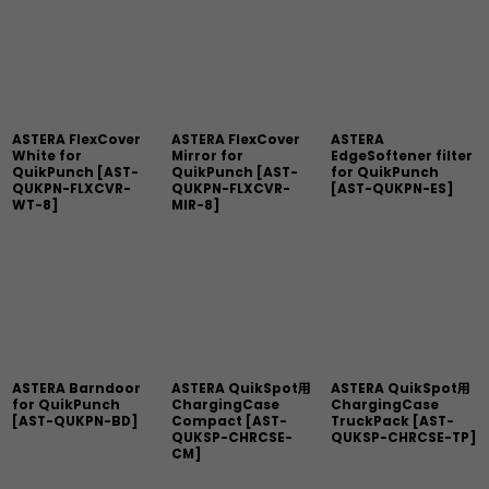
ASTERA FlexCover
ASTERA FlexCover
ASTERA
White for
Mirror for
EdgeSoftener filter
QuikPunch
[
AST-
QuikPunch
[
AST-
for QuikPunch
QUKPN-FLXCVR-
QUKPN-FLXCVR-
[
AST-QUKPN-ES
]
WT-8
]
MIR-8
]
ASTERA Barndoor
ASTERA QuikSpot用
ASTERA QuikSpot用
for QuikPunch
ChargingCase
ChargingCase
[
AST-QUKPN-BD
]
Compact
[
AST-
TruckPack
[
AST-
QUKSP-CHRCSE-
QUKSP-CHRCSE-TP
]
CM
]