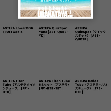
ASTERA PowerCON
ASTERA QuikSpot
ASTERA
TRUE1 Cable
Yoke
[
AST-QUKSP-
QuikSpot（クイック
YK
]
スポット）
[
AST-
QUKSP
]
ASTERA Titan
ASTERA Titan Tube
ASTERA Helios
Tube（アステラ タイタ
8本セット（アステラ）
Tube（アステラ ヘリオ
ンチューブ）
[
FP1-
[
FP1-BTB-SET
]
スチューブ）
[
FP2-
BTB
]
BTB
]