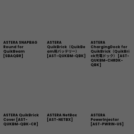
ASTERA SNAPBAG
ASTERA
ASTERA
Round for
QuikBrick（QuikBe
ChargingDock for
QuikBeam
am用バッテリー）
QuikBrick（QuikBri
[
SBAQBR
]
[
AST-QUKBM-QBK
]
ck充電ドック）
[
AST-
QUKBM-CHRDK-
QBK
]
ASTERA QuikBrick
ASTERA NetBox
ASTERA
Cover
[
AST-
[
AST-NETBX
]
PowerInjector
QUKBM-QBK-CR
]
[
AST-PWRIN-US
]