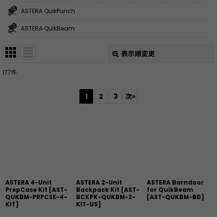
ASTERA QuikPunch
ASTERA QuikBeam
表示順変更
閉じる
177
件
表示数
:
1
2
3
次
»
並び順
:
絞り込む
ASTERA 4-Unit
ASTERA 2-Unit
ASTERA Barndoor
PrepCase Kit
[
AST-
Backpack Kit
[
AST-
for QuikBeam
QUKBM-PRPCSE-4-
BCKPK-QUKBM-2-
[
AST-QUKBM-BD
]
KIT
]
KIT-US
]