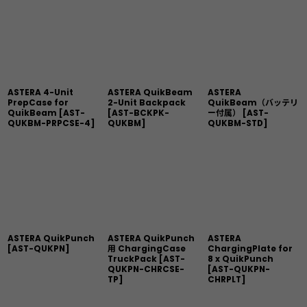
ASTERA 4-Unit
ASTERA QuikBeam
ASTERA
PrepCase for
2-Unit Backpack
QuikBeam（バッテリ
QuikBeam
[
AST-
[
AST-BCKPK-
ー付属）
[
AST-
QUKBM-PRPCSE-4
]
QUKBM
]
QUKBM-STD
]
ASTERA QuikPunch
ASTERA QuikPunch
ASTERA
[
AST-QUKPN
]
用 ChargingCase
ChargingPlate for
TruckPack
[
AST-
8 x QuikPunch
QUKPN-CHRCSE-
[
AST-QUKPN-
TP
]
CHRPLT
]