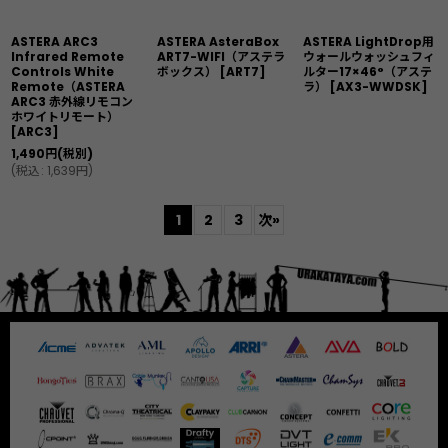
ASTERA ARC3
ASTERA AsteraBox
ASTERA LightDrop用
Infrared Remote
ART7-WIFI（アステラ
ウォールウォッシュフィ
Controls White
ボックス）
[
ART7
]
ルター17×46°（アステ
Remote（ASTERA
ラ）
[
AX3-WWDSK
]
ARC3 赤外線リモコン
ホワイトリモート）
[
ARC3
]
1,490
円
(税別)
(
税込
:
1,639
円
)
1
2
3
次
»