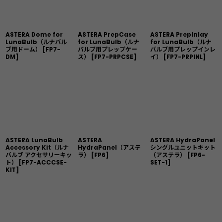
ASTERA Dome for
ASTERA PrepCase
ASTERA PrepInlay
LunaBulb（ルナバル
for LunaBulb（ルナ
for LunaBulb（ルナ
ブ用ドーム）
[
FP7-
バルブ用プレップケー
バルブ用プレップインレ
DM
]
ス）
[
FP7-PRPCSE
]
イ）
[
FP7-PRPINL
]
ASTERA LunaBulb
ASTERA
ASTERA HydraPanel
Accessory Kit（ルナ
HydraPanel（アステ
シングルユニットキット
バルブ アクセサリーキッ
ラ）
[
FP6
]
（アステラ）
[
FP6-
ト）
[
FP7-ACCCSE-
SET-1
]
KIT
]