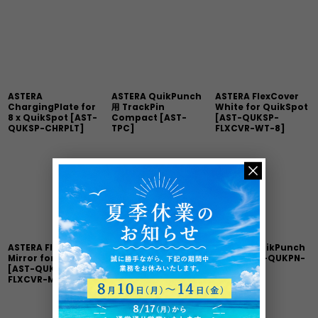
ASTERA
ASTERA QuikPunch
ASTERA FlexCover
ChargingPlate for
用 TrackPin
White for QuikSpot
8 x QuikSpot
[
AST-
Compact
[
AST-
[
AST-QUKSP-
QUKSP-CHRPLT
]
TPC
]
FLXCVR-WT-8
]
ASTERA FlexCover
ASTERA Barndoor
ASTERA QuikPunch
Mirror for QuikSpot
for QuikSpot
[
AST-
Yoke
[
AST-QUKPN-
[
AST-QUKSP-
QUKSP-BD
]
YK
]
FLXCVR-MIR-8
]