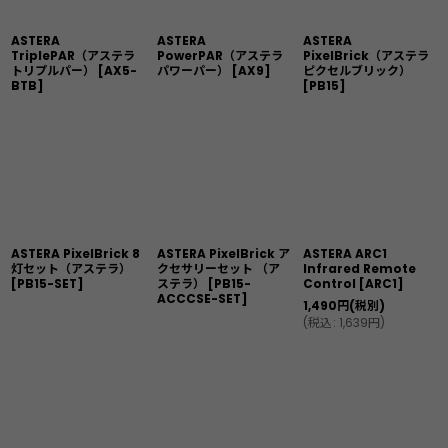
ASTERA
ASTERA
ASTERA
TriplePAR（アステラ
PowerPAR（アステラ
PixelBrick（アステラ
トリプルパー）
[
AX5-
パワーパー）
[
AX9
]
ピクセルブリック）
BTB
]
[
PB15
]
ASTERA PixelBrick 8
ASTERA PixelBrick ア
ASTERA ARC1
灯セット（アステラ）
クセサリーセット （ア
Infrared Remote
[
PB15-SET
]
ステラ）
[
PB15-
Control
[
ARC1
]
ACCCSE-SET
]
1,490
円
(税別)
(
税込
:
1,639
円
)