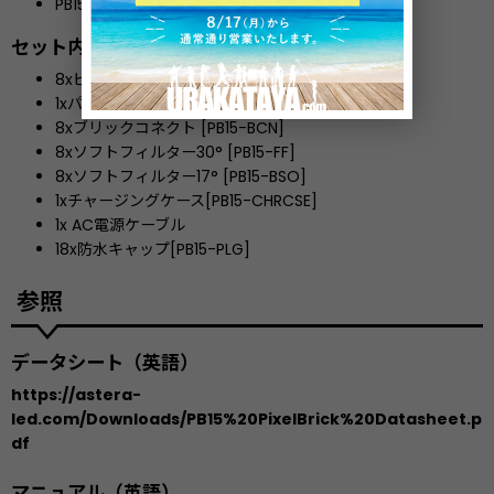
PB15-SET
セット内容
8xピクセルブリック
1xパワーボックス [PWB-2-86]
8xブリックコネクト [PB15-BCN]
8xソフトフィルター30° [PB15-FF]
8xソフトフィルター17° [PB15-BSO]
1xチャージングケース[PB15-CHRCSE]
1x AC電源ケーブル
18x防⽔キャップ[PB15-PLG]
参照
データシート（英語）
https://astera-
led.com/Downloads/PB15%20PixelBrick%20Datasheet.p
df
マニュアル（英語）