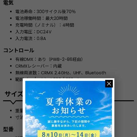
電気
電池寿命：300サイクル後70％
電池稼働時間：最大20時間
充電時間（ノミナル）：4時間
入力電圧：DC24V
入力電流：0.8A
コントロール
有線DMX：あり（PWB-2-86経由）
CRMXレシーバー：内蔵
無線周波数：CRMX 2.4GHz、UHF、Bluetooth
範囲（m / yds）：300 / 330yds
サイズ
重量：16.3 kg
寸法：541.5 mm x 400 mm x 205.5 mm
型番