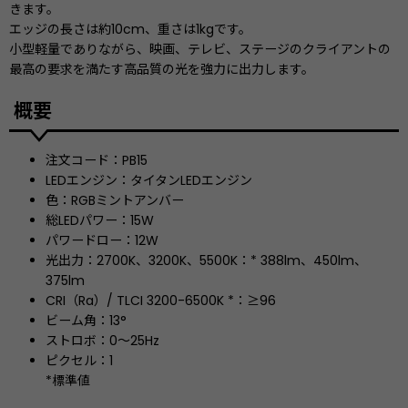
きます。
エッジの長さは約10cm、重さは1kgです。
小型軽量でありながら、映画、テレビ、ステージのクライアントの
最高の要求を満たす高品質の光を強力に出力します。
概要
注文コード：PB15
LEDエンジン：タイタンLEDエンジン
色：RGBミントアンバー
総LEDパワー：15W
パワードロー：12W
光出力：2700K、3200K、5500K：* 388lm、450lm、
375lm
CRI（Ra）/ TLCI 3200-6500K *：≥96
ビーム角：13°
ストロボ：0〜25Hz
ピクセル：1
*標準値