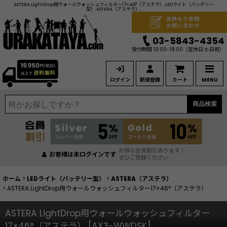
ASTERA LightDrop用ウォールウォッシュフィルター17×46°（アステラ）,LEDライト（バッテリー
型）,ASTERA（アステラ）,
見積もり依頼
お問い合わせ
03-5843-4354
受付時間 10:00-18:00
（定休日:土日祝）
ログイン
新規登録
カート
MENU
商品検索
お得な会員割引あります！
お客様は未ログインです
ぜひご登録ください
ホーム
>
LEDライト（バッテリー型）
>
ASTERA（アステラ）
>
ASTERA LightDrop用ウォールウォッシュフィルター17×46°（アステラ）
ASTERA LightDrop用ウォールウォッシュフィルター
17×46°（アステラ）
[
AX3-WWDSK
]