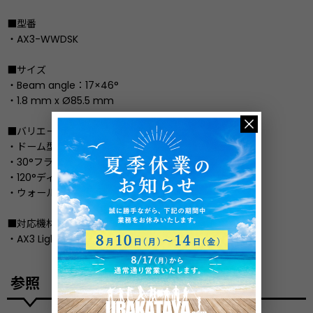
■型番
・AX3-WWDSK
■サイズ
・Beam angle：17×46°
・1.8 mm x Ø85.5 mm
■バリエーション
・ドーム型ディフューザー /AX3-DDM
・30°フラッドフィルター /AX3-DDSK-30
・120°ディフューザー /AX3-DDSK-120
・ウォールウオッシュフィルター /AX3-WWDSK
■対応機材
・AX3 LightDrop
参照