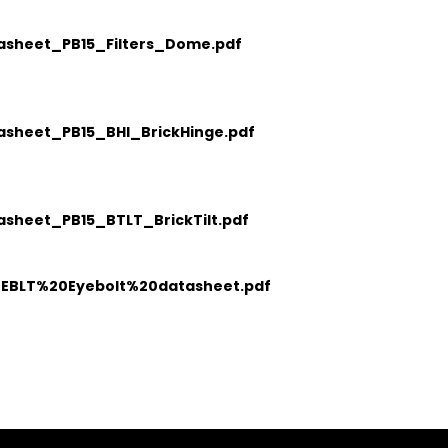
tasheet_PB15_Filters_Dome.pdf
asheet_PB15_BHI_BrickHinge.pdf
asheet_PB15_BTLT_BrickTilt.pdf
1-EBLT%20Eyebolt%20datasheet.pdf