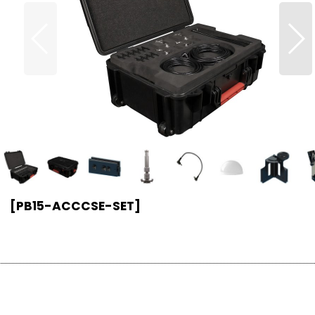
）
[
PB15-ACCCSE-SET
]