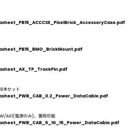
tasheet_PB15_ACCCSE_PixelBrick_AccessoryCase.pdf
atasheet_PB15_BMO_BrickMount.pdf
tasheet_AX_TP_TrackPin.pdf
 8本セット
Datasheet_PWB_CAB_0.2_Power_DataCable.pdf
86W/AX1(電源のみ)、兼用可能
Datasheet_PWB_CAB_5_10_15_Power_DataCable.pdf