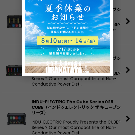
INDU-ELECTRIC The Cube Series 027
CUBE（インドゥエレクトリック ザ キューブシ
リーズ）
INDU-ELECTRIC Proudly Presents the CUBE?
Series ? Our most Compact line of Non-
Conductive Power Dist…
INDU-ELECTRIC The Cube Series 028
CUBE（インドゥエレクトリック ザ キューブシ
リーズ）
INDU-ELECTRIC Proudly Presents the CUBE?
Series ? Our most Compact line of Non-
Conductive Power Dist…
INDU-ELECTRIC The Cube Series 029
CUBE（インドゥエレクトリック ザ キューブシ
リーズ）
INDU-ELECTRIC Proudly Presents the CUBE?
Series ? Our most Compact line of Non-
Conductive Power Dist…