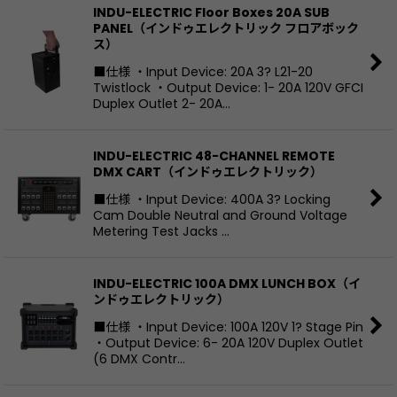
INDU-ELECTRIC Floor Boxes 20A SUB
PANEL（インドゥエレクトリック フロアボック
ス）
■仕様 ・Input Device: 20A 3? L21-20
Twistlock ・Output Device: 1- 20A 120V GFCI
Duplex Outlet 2- 20A…
INDU-ELECTRIC 48-CHANNEL REMOTE
DMX CART（インドゥエレクトリック）
■仕様 ・Input Device: 400A 3? Locking
Cam Double Neutral and Ground Voltage
Metering Test Jacks …
INDU-ELECTRIC 100A DMX LUNCH BOX（イ
ンドゥエレクトリック）
■仕様 ・Input Device: 100A 120V 1? Stage Pin
・Output Device: 6- 20A 120V Duplex Outlet
(6 DMX Contr…