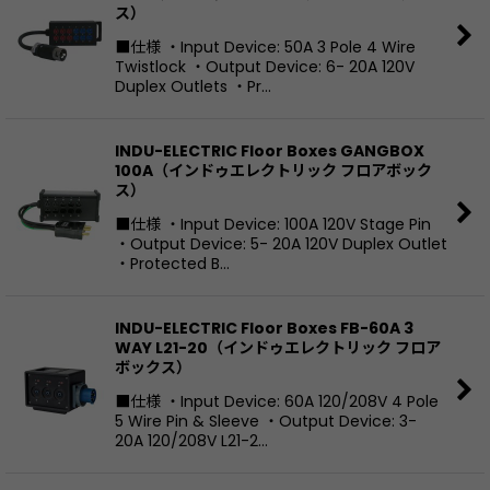
ス）
■仕様 ・Input Device: 50A 3 Pole 4 Wire
Twistlock ・Output Device: 6- 20A 120V
Duplex Outlets ・Pr…
INDU-ELECTRIC Floor Boxes GANGBOX
100A（インドゥエレクトリック フロアボック
ス）
■仕様 ・Input Device: 100A 120V Stage Pin
・Output Device: 5- 20A 120V Duplex Outlet
・Protected B…
INDU-ELECTRIC Floor Boxes FB-60A 3
WAY L21-20（インドゥエレクトリック フロア
ボックス）
■仕様 ・Input Device: 60A 120/208V 4 Pole
5 Wire Pin & Sleeve ・Output Device: 3-
20A 120/208V L21-2…