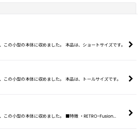
閉じる
頼性を、この小型の本体に収めました。 本品は、ショートサイズです。
頼性を、この小型の本体に収めました。 本品は、トールサイズです。
この小型の本体に収めました。 ■特徴 ・RETRO-Fusion…