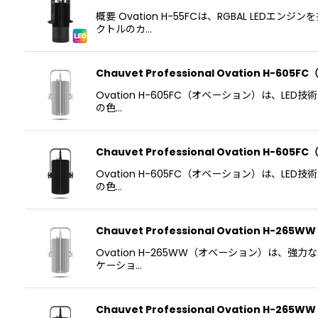
概要 Ovation H-55FCは、RGBAL 
クトルのカ…
Chauvet Professional Ovation 
Ovation H-605FC（オベーション）は、L
の色…
Chauvet Professional Ovation H
Ovation H-605FC（オベーション）は、L
の色…
Chauvet Professional Ovation 
Ovation H-265WW（オベーション）は
ケーショ…
Chauvet Professional Ovation H