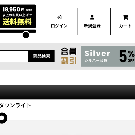
ログイン
新規登録
カート
商品検索
・ダウンライト
O