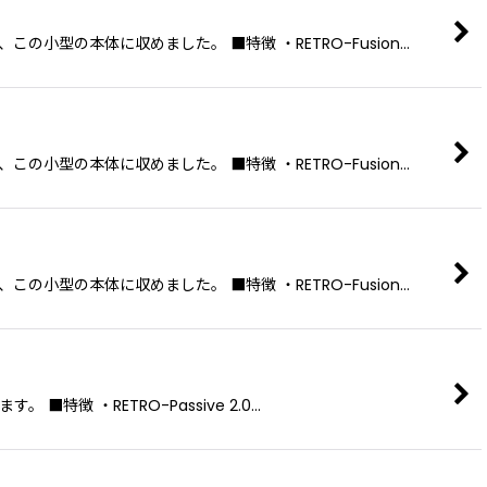
この小型の本体に収めました。 ■特徴 ・RETRO-Fusion…
この小型の本体に収めました。 ■特徴 ・RETRO-Fusion…
この小型の本体に収めました。 ■特徴 ・RETRO-Fusion…
 ■特徴 ・RETRO-Passive 2.0…