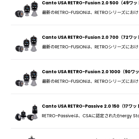
Canto USA RETRO-Fusion 2.0 500（49ワ
最新のRETRO-FUSIONは、RETROシリーズ
Canto USA RETRO-Fusion 2.0 700（72ワ
最新のRETRO-FUSIONは、RETROシリーズ
Canto USA RETRO-Fusion 2.0 1000（90
最新のRETRO-FUSIONは、RETROシリーズ
Canto USA RETRO-Passive 2.0 150（17ワ
RETRO-Passiveは、CSAに認定されたEnergy