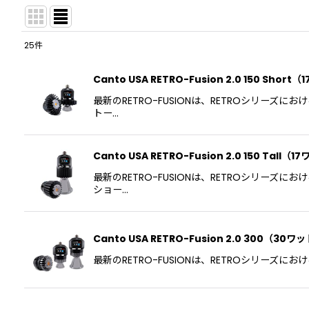
25
件
サブカテゴリ
:
Canto USA RETRO-Fusion 2.0 150 Short
表示数
:
最新のRETRO-FUSIONは、RETROシリ
トー…
並び順
:
Canto USA RETRO-Fusion 2.0 150 Tall（
最新のRETRO-FUSIONは、RETROシリ
ショー…
Canto USA RETRO-Fusion 2.0 300（30ワ
最新のRETRO-FUSIONは、RETROシリーズ