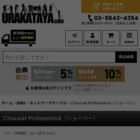
見積もり依頼
お問い合わせ
03-5843-4354
受付時間 10:00-18:00
（定休日:土日祝）
ログイン
新規登録
カート
MENU
商品検索
お得な会員割引あります！
お客様は未ログインです
ぜひご登録ください
ホーム
>
DMX・ネットワークケーブル
>
Chauvet Professional（ショーベー）
Chauvet Professional（ショーベー）
CPOINT（シーポイント）