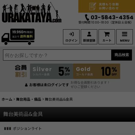
見積もり依頼
お問い合わせ
03-5843-4354
受付時間 10:00-18:00
（定休日:土日祝）
ログイン
新規登録
カート
MENU
商品検索
お得な会員割引あります！
お客様は未ログインです
ぜひご登録ください
ホーム
>
舞台用品・備品
>
舞台美術品&金具
舞台美術品&金具
ポジションライト