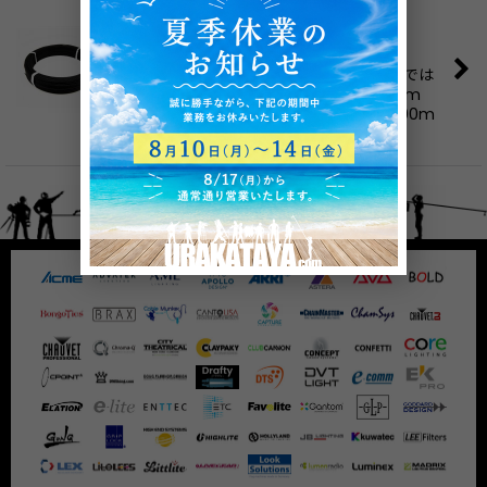
2,200
円
～3,500
円
(税別)
並び順
:
(
税込
:
2,420
円
～3,850
円
)
固定するにはバインド線！舞台・イベントでは
絞り込む
必須品です。 ■サイズ（２種類） ・0.9mm
(幅) x 300m巻 (長さ) ・1.2mm (幅) x 300m
巻 (長さ)