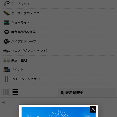
ケーブルタイ
ケーブルプロテクター
キューライト
舞台美術品&金具
パイプ＆ドレープ
フロア（ダンス・パンチ）
原反・生地
ペイント
TVモニタアクセサリ
表示順変更
閉じる
1
件
表示数
:
バインド線・黒