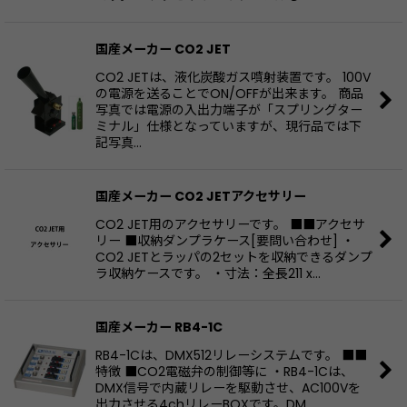
国産メーカー CO2 JET
CO2 JETは、液化炭酸ガス噴射装置です。 100V
の電源を送ることでON/OFFが出来ます。 商品
写真では電源の入出力端子が「スプリングター
ミナル」仕様となっていますが、現行品では下
記写真…
国産メーカー CO2 JETアクセサリー
CO2 JET用のアクセサリーです。 ■■アクセサ
リー ■収納ダンプラケース[要問い合わせ] ・
CO2 JETとラッパの2セットを収納できるダンプ
ラ収納ケースです。 ・寸法：全長211 x…
国産メーカー RB4-1C
RB4-1Cは、DMX512リレーシステムです。 ■■
特徴 ■CO2電磁弁の制御等に ・RB4-1Cは、
DMX信号で内蔵リレーを駆動させ、AC100Vを
出力させる4chリレーBOXです。DM…