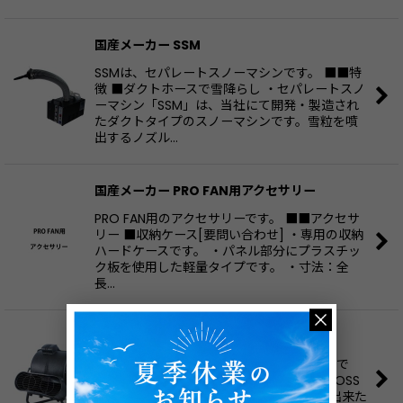
国産メーカー SSM
SSMは、セパレートスノーマシンです。 ■■特
徴 ■ダクトホースで雪降らし ・セパレートスノ
ーマシン「SSM」は、当社にて開発・製造され
たダクトタイプのスノーマシンです。雪粒を噴
出するノズル…
国産メーカー PRO FAN用アクセサリー
PRO FAN用のアクセサリーです。 ■■アクセサ
リー ■収納ケース[要問い合わせ] ・専用の収納
ハードケースです。 ・パネル部分にプラスチッ
ク板を使用した軽量タイプです。 ・寸法：全
長…
国産メーカー AIR BOSS FAN
AIR BOSS FANは、低騒音型ブロアーファンで
す。 特徴 ■静かなシロッコファン ・AIR BOSS
FANは、ポリプロピレン成型のボディーで出来た