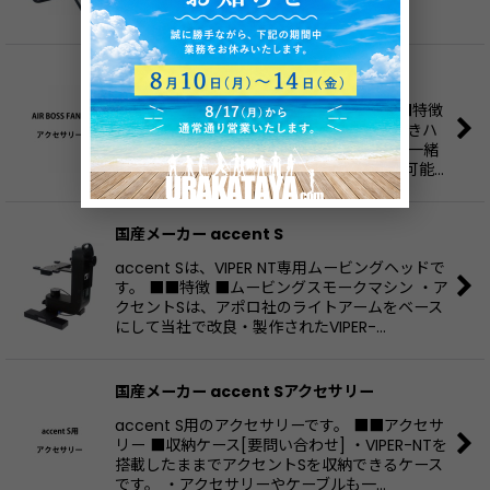
シロッコファンです。羽根は円盤上…
国産メーカー AIR BOSS FANアクセサリー
AIR BOSS FAN用のアクセサリーです。 ■■特徴
■収納ケース[要問い合わせ] キャスター付きハ
ードケースです。ダボ金具やTVクランプも一緒
に収納出来ます。ケースは積み重ねる事も可能…
国産メーカー accent S
accent Sは、VIPER NT専用ムービングヘッドで
す。 ■■特徴 ■ムービングスモークマシン ・ア
クセントSは、アポロ社のライトアームをベース
にして当社で改良・製作されたVIPER-…
国産メーカー accent Sアクセサリー
accent S用のアクセサリーです。 ■■アクセサ
リー ■収納ケース[要問い合わせ] ・VIPER-NTを
搭載したままでアクセントSを収納できるケース
です。 ・アクセサリーやケーブルも一…