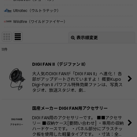
Ultratec（ウルトラテック）
Wildfire（ワイルドファイヤー）
表示順変更
閉じる
11
件
表示数
:
DIGI FAN II（デジファン II）
並び順
:
大人気のDIGI FANが「DIGI FAN II」へ進化！ 各
部がアップデートされていますよ！ 概要Kupo
Digi-Fan II パワフル特殊効果ファンは、写真ス
絞り込む
タジオ、放送スタジオ、劇…
国産メーカー DIGI FAN用アクセサリー
DIGI FAN用のアクセサリーです。 ■■アクセサ
リー ■収納ケース[要問い合わせ] ・専用の収納
ハードケースです。 ・パネル部分にプラスチッ
ク板を使用した軽量タイプです。 ・寸法：全…