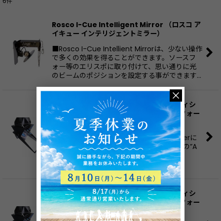
6
件
表示数
:
Rosco I-Cue Intelligent Mirror （ロスコ ア
イキュー インテリジェントミラー）
並び順
:
■Rosco I-Cue Intellient Mirrorは、少ない操作
で多くの効果を得ることができます。ソースフ
絞り込む
ォー等のエリスポに取り付けて、思い通りに光
のビームのポジションを設定する事ができます…
City Theatrical Beam Bender（シティシ
アトリカル ビームベンター）ETC ソースフォー
（19°〜50°）用
[
CTI_1400
]
ブロードウェイ照明デザイナー Jules Fisherに
より考案され、彼の作品のニューヨークでの”A
Christmas Carol” の公演のためにCity
Theatrical社によって制作されま…
City Theatrical Beam Bender（シティシ
アトリカル ビームベンター）ETC ソースフォー
Zoom/14°/70°/90°用
[
CTI_1401
]