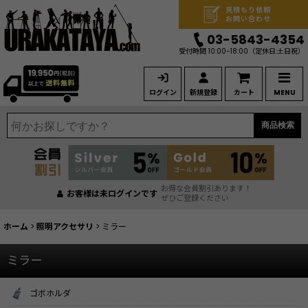
見積もり依頼
お問い合わせ
03-5843-4354
受付時間 10:00-18:00
（定休日:土日祝）
ログイン
新規登録
カート
MENU
商品検索
お得な会員割引あります！
お客様は未ログインです
ぜひご登録ください
ホーム
>
照明アクセサリ
>
ミラー
ミラー
ゴボホルダ