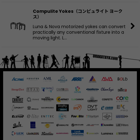
Compulite Yokes（コンピュライト ヨーク
ス）
Luna & Nova motorized yokes can convert
practically any conventional fixture into a
moving light. L…