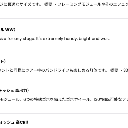
ステージに最適なサイズです。 概要 ・フレーミングモジュールやそのエフ
ァイル WW）
ize for any stage. It's extremely handy, bright and wor…
ット）
と同様にツアー中のバンドライフも楽しめる灯体です。 概要 ・330W LED
2 ウォッシュ 高出力）
色光LEDモジュール、6つの特殊ゴボを備えたゴボホイール、130°回転可
 ウォッシュ 高CRI）