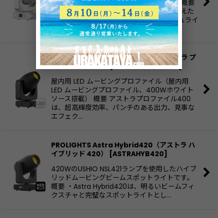
4°から52°までのズーム機能があります。 概要
・モーター駆動のズームコントロールを備えた
コンパクトで高速なLEDムービングワッシュライ
トで…
PROLIGHTS Astra Profile400（アストラ プ
ロファイル 400）
[
ASTRAPROFILE400
]
屋内用 LED ムービングプロファイル（屋内用
LED ムービングプロファイル、400Wホワイト
ソース搭載） 概要 アストラプロファイル400
は、超高輝度効率、パンチのある出力、見事な
エフェク…
PROLIGHTS Astra Hybrid420（アストラ ハ
イブリッド 420）
[
ASTRAHYB420
]
420WのUSHIO NSL421ランプを使用したハイブ
リッドムービングビームスポットライトです。
概要 ・Astra Hybrid420は、明るいビームフィ
クスチャと完璧なスポットライトとし…