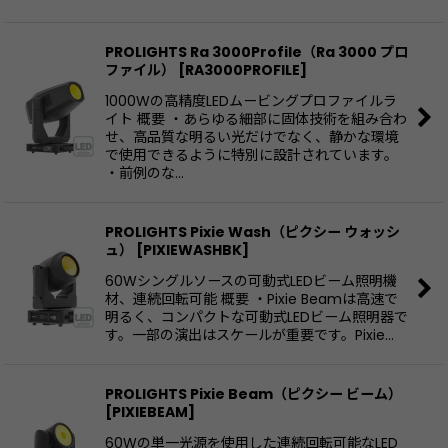
PROLIGHTS Ra 3000Profile（Ra 3000 プロ
ファイル）
[
RA3000PROFILE
]
1000Wの高精度LEDムービングプロファイルラ
イト 概要 ・あらゆる細部に固体技術を組み合わ
せ、高品質な明るい光だけでなく、静かな環境
で使用できるように特別に設計されています。
・前例のな…
PROLIGHTS Pixie Wash（ピクシー ウォッシ
ュ）
[
PIXIEWASHBK
]
60Wシングルソースの可動式LEDビーム照明機
材、連続回転可能 概要 ・Pixie Beamは高速で
明るく、コンパクトな可動式LEDビーム照明器で
す。一部の演出はスケールが重要です。Pixie…
PROLIGHTS Pixie Beam（ピクシー ビーム）
[
PIXIEBEAM
]
60Wの単一光源を使用した連続回転可能なLED