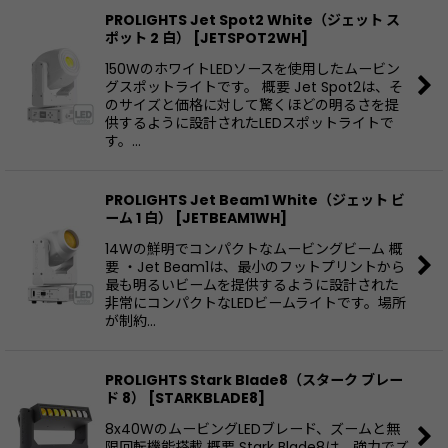
PROLIGHTS Jet Spot2 White（ジェット ス
ポット 2 白）
[
JETSPOT2WH
]
150WのホワイトLEDソースを使用したムービン
グスポットライトです。 概要 Jet Spot2は、そ
のサイズと価格に対して驚くほどの明るさを提
供するように設計されたLEDスポットライトで
す。…
PROLIGHTS Jet Beam1 White（ジェット ビ
ーム 1 白）
[
JETBEAM1WH
]
14Wの鮮明でコンパクトなムービングビーム 概
要 ・Jet Beam1は、最小のフットプリントから
最も明るいビームを提供するように設計された
非常にコンパクトなLEDビームライトです。場所
が制約…
PROLIGHTS Stark Blade8（スターク ブレー
ド 8）
[
STARKBLADE8
]
8x40WのムービングLEDブレード、ズームと無
限回転機能搭載 概要 Stark Blade8は、強力でズ