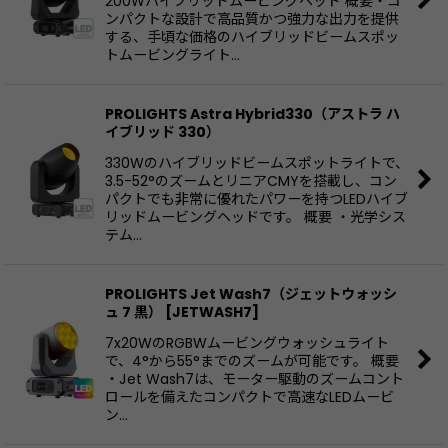
200Wハイブリッドムービングヘッド 概要・コ
ンパクトな設計で高品質かつ強力な出力を提供
する、手頃な価格のハイブリッドビームスポッ
トムービングライト…
PROLIGHTS Astra Hybrid330（アストラ ハ
イブリッド 330）
330Wのハイブリッドビームスポットライトで、
3.5-52°のズームとリニアCMYを搭載し、コン
パクトでも非常に優れたパワーを持つLEDハイブ
リッドムービングヘッドです。 概要 ・光学シス
テム…
PROLIGHTS Jet Wash7（ジェットウォッシ
ュ 7 黒）
[
JETWASH7
]
7x20WのRGBWムービングウォッシュライト
で、4°から55°までのズームが可能です。 概要
・Jet Wash7は、モーター駆動のズームコント
ロールを備えたコンパクトで高速なLEDムービ
ン…