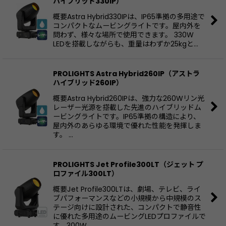
ハイブリッド330IP）
概要Astra Hybrid330IPは、IP65準拠の多用途で
コンパクトなムービングライトです。屋内外を
問わず、様々な場所で使用できます。 330W
LEDを搭載しながらも、重量はわずか25kgと…
PROLIGHTS Astra Hybrid260IP（アストラ
ハイブリッド260IP）
概要Astra Hybrid260IPは、強力な260Wリン光
レーザー光源を搭載した先進のハイブリッドム
ービングライトです。IP65準拠の構造により、
屋内外のあらゆる環境で優れた性能を発揮しま
す。 …
PROLIGHTS Jet Profile300LT（ジェット プ
ロファイル300LT）
概要Jet Profile300LTは、劇場、テレビ、ライ
ブパフォーマンスなどの小規模から中規模のス
テージ向けに設計された、コンパクトで静音性
に優れた多用途のムービングLEDプロファイルで
す。300W…