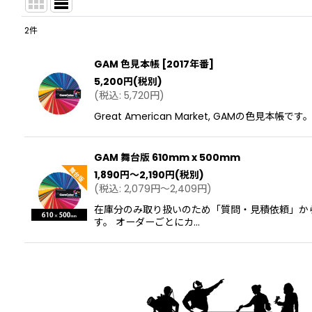
2
件
表示数
:
GAM 色見本帳 [2017年番]
5,200
円
(税別)
並び順
:
(
税込
:
5,720
円
)
Great American Market, GAMの
GAM 舞台版 610mm x 500mm
1,890
円
～2,190
円
(税別)
(
税込
:
2,079
円
～2,409
円
)
在庫分のみ取り扱いのため「質問・見積依頼」か
す。 オーダーごとにカ…