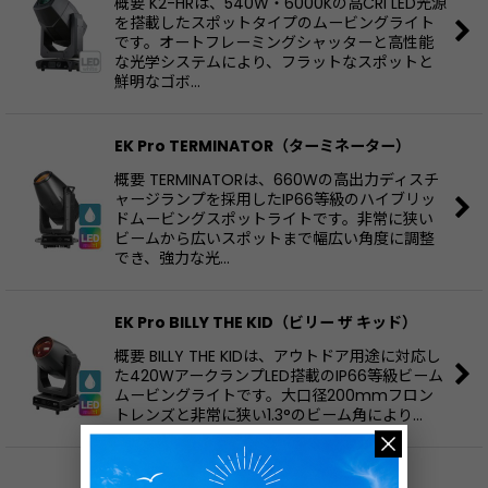
概要 K2-HRは、540W・6000Kの高CRI LED光源
を搭載したスポットタイプのムービングライト
です。オートフレーミングシャッターと高性能
な光学システムにより、フラットなスポットと
鮮明なゴボ…
EK Pro TERMINATOR（ターミネーター）
概要 TERMINATORは、660Wの高出力ディスチ
ャージランプを採用したIP66等級のハイブリッ
ドムービングスポットライトです。非常に狭い
ビームから広いスポットまで幅広い角度に調整
でき、強力な光…
EK Pro BILLY THE KID（ビリー ザ キッド）
概要 BILLY THE KIDは、アウトドア用途に対応し
た420WアークランプLED搭載のIP66等級ビーム
ムービングライトです。大口径200mmフロン
トレンズと非常に狭い1.3°のビーム角により…
EK Pro EC7