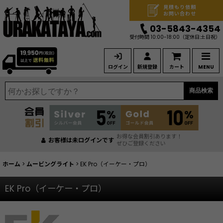
見積もり依頼
お問い合わせ
03-5843-4354
受付時間 10:00-18:00
（定休日:土日祝）
ログイン
新規登録
カート
MENU
商品検索
お得な会員割引あります！
お客様は未ログインです
ぜひご登録ください
ホーム
>
ムービングライト
>
EK Pro（イーケー・プロ）
EK Pro（イーケー・プロ）