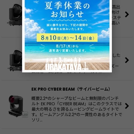
概要 EC7は、コンパクトかつ軽量な筐体に高出
力と高演色性を備えたプロフェッショナル向け
LEDムービングライトです。RGBWW LEDシステ
ムにより鮮やかな色彩表現とCRI 93以上の高い
色再現性を…
EK Pro EC12
概要 EC12は、12×50W RGBWW LEDを搭載した
IP66対応ムービングヘッドです。色温度は
2800K-10000Kに対応し、CRIは93以上。ズー
ムはビーム角3.8°-33°、フィールド…
EK PRO CYBER BEAM（サイバービーム）
概要2.2°のシャープなビームと無制限のパンチ
ルト EK PRO「CYBER BEAM」はこのクラスでは
最大の明るさを誇るムービングビームライトで
す。ビームアングル2.2°の一貫性のあるタイトで
ソリ…