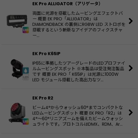
EK Pro ALLIGATOR（アリゲータ）
両面に光源を搭載したムービングエフェクトバ
ー 概要 EK PRO「ALLIGATOR」は
DIAMONDBACK の裏側にRGBW LED ストロボを
搭載するという斬新なアイデアのフィクスチャ
ー…
EK Pro K65IP
IP65に準拠したツアーグレードのLEDプロファイ
ルムービングスポット ※本製品は受注発注製品
です 概要 EK PRO「 K65IP」は光源に1000W
LED モジュール搭載した高出力なツ…
EK Pro R2
ビーム4°からウォッシュ60°までコンパクトな
LEDムービングスポット 概要 EK PRO「R2」は
4°〜60°リニアズームを備えたビームウォッシ
ュライトです。プロトコルはDMX、RDM、Ar…