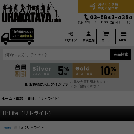
見積もり依頼
お問い合わせ
03-5843-4354
受付時間 10:00-18:00
（定休日:土日祝）
ログイン
新規登録
カート
MENU
商品検索
お得な会員割引あります！
お客様は未ログインです
ぜひご登録ください
ホーム
>
電球
>
Littlite（リトライト）
Littlite（リトライト）
Littlite（リトライト）