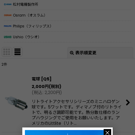
松村電機製作所
Osram（オスラム）
Philips（フィリップス）
Ushio（ウシオ）
表示順変更
閉じる
2
件
表示数
:
電球
[
Q5
]
2,000
円
(税別)
並び順
:
(
税込
:
2,200
円
)
リトライトアクセサリシリーズのミニハロゲン
絞り込む
球です。5ワットです。ディマノブ付のリトライ
トで、明るさ調節可能です。熱分散仕様のラン
プハウジングでご使用をお願いいたします。ア
メリカのLittlite（リト…