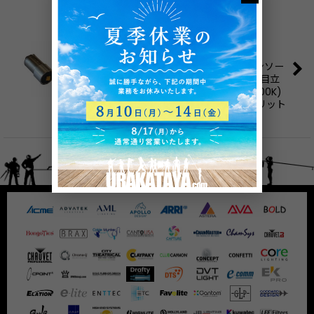
リトライト用LED 電球
3,300
円
(税別)
(
税込
:
3,630
円
)
リトライト用LED 電球です。 ■特徴 ・コンソー
ルの灯りは色温度が高いと客席では非常に目立
ちます。ハロゲンランプに近い色温度(3,000K)
のLEDで従来と変わらず使用できるのがメリット
です…