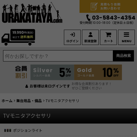
見積もり依頼
お問い合わせ
03-5843-4354
受付時間 10:00-18:00
（定休日:土日祝）
ログイン
新規登録
カート
MENU
商品検索
お得な会員割引あります！
お客様は未ログインです
ぜひご登録ください
ホーム
>
舞台用品・備品
>
TVモニタアクセサリ
TVモニタアクセサリ
ポジションライト