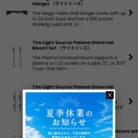
Hanger （ライトソース）
並び順
:
The Mega-Video Wall Hanger works with up
to 24 inch truss and has a 500 pound
絞り込む
Working Load Limit. Vi…
The Light Source Plasma Universal
Mount Set （ライトソース）
The Plasma Universal Mount supports a
plasma or LCD screen on a pipe, 12", or 20.5"
Truss. One Slim-…
The Light Source Plasma Universal
Mount Set-2 （ライトソース）
The Plasma Universal Mount supports a
plasma or LCD screen on pipes, 12", or 20.5"
Truss. Two Slim-C…
The Light Source Plasma Universal Mount wi
QC1.5 Couplers （ライトソース）