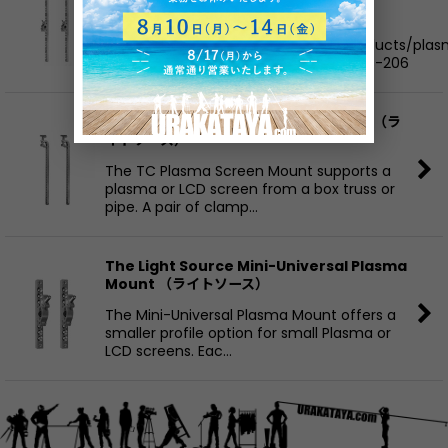
■メーカーサイト
https://www.thelightsource.com/products/pla
universal-mount-with-qc1-5-couplers-206
The Light Source TC Plasma Mount （ラ
イトソース）
The TC Plasma Screen Mount supports a
plasma or LCD screen from a box truss or
pipe. A pair of clamp…
The Light Source Mini-Universal Plasma
Mount （ライトソース）
The Mini-Universal Plasma Mount offers a
smaller profile option for small Plasma or
LCD screens. Eac…