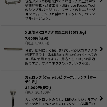
現在アメリカ照明業界でうわさ・人気上昇中の
多機能搭載・頑丈工具・Ultimate Focus Tool
のシンプルバージョン、フラットのミニバージ
ョンです。アメリカ製のハイテクレンチのシン
プルバージョン…
XLR/DMXコネクタ 修理工具
[
2013 Jig
]
7,600
円
(税別)
(
税込
:
8,360
円
)
音響、照明によく使用されているXLRコネクタの
修理工具です。3,4,5,6pin, EtherConとすべての
XLR系に使用できます。 用途としては少々原始
的ですが、オスコネクタのハウジングが変…
カムロック (Cam-Lok) ケーブル レンチ
[
ポー
チ付き
]
24,000
円
(税別)
(
税込
:
26,400
円
)
カナダのトロントの会社、KREがオリジナルアイ
デアを出して作ったカムロックケーブル専用の