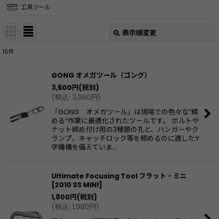
工具ツール
表示順変更
閉じる
15
件
表示数
:
GONG オメガツール（ゴング）
3,600
円
(税別)
並び順
:
(
税込
:
3,960
円
)
「GONG オメガツール」は現場での色々な”締
絞り込む
める”作業に最適化されたツールです。 ボルトや
ナット締め付け用の3種類の孔と、ハンガーやク
ランプ、キャッチロック等を締めるのに適したY
字機構を備えていま…
Ultimate Focusing Tool フラット・ミニ
[
2010 SS MINI
]
1,800
円
(税別)
(
税込
:
1,980
円
)