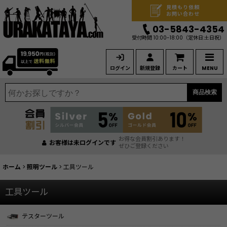
見積もり依頼
お問い合わせ
03-5843-4354
受付時間 10:00-18:00
（定休日:土日祝）
ログイン
新規登録
カート
MENU
商品検索
お得な会員割引あります！
お客様は未ログインです
ぜひご登録ください
ホーム
>
照明ツール
>
工具ツール
工具ツール
テスターツール