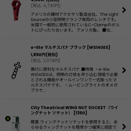
(
税込
:
4,730
円
)
アメリカの機材アクセサリ製造会社、The Light
Sourceの小型照明クランプ専用のレンチです。
米国で一般的に使用されているC-Clampのボル
トにぴったり合います。 アメリカ製。 ■仕…
e-lite マルチスパナ ブラック
[
WS140ES
]
1,890
円
(税別)
(
税込
:
2,079
円
)
携行に便利なマルチスパナ ■特徴 ・e-lite
WS140ESは、照明の灯体を吊り込む現場で必要
とされる機能がオールインワンで一式揃ったマ
ルチスパナです。 ・ムービングライトのオメガ
ブラケ…
City Theatrical WING NUT SOCKET（ウイ
ングナット ソケット）
[
1350
]
概要 ウィングナットソケットを使用すると、あ
らゆるウィングナットを簡単かつ確実に固定で