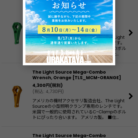
The Light Source Mega-Combo
Wrench, Green
[
TLS_MCM-GREEN
]
4,300
円
(税別)
(
税込
:
4,730
円
)
アメリカの機材アクセサリ製造会社、The Light
Sourceの小型照明クランプ専用のレンチです。
米国で一般的に使用されているC-Clampのボル
トにぴったり合います。 アメリカ製。 ■仕…
The Light Source Mega-Combo
Wrench, Orange
[
TLS_MCM-ORANGE
]
4,300
円
(税別)
(
税込
:
4,730
円
)
アメリカの機材アクセサリ製造会社、The Light
Sourceの小型照明クランプ専用のレンチです。
米国で一般的に使用されているC-Clampのボル
トにぴったり合います。 アメリカ製。 ■仕…
The Light Source Mega-Combo