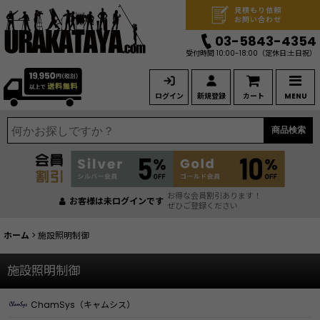
見積もり依頼
お問い合わせ
03-5843-4354
受付時間 10:00-18:00
（定休日:土日祝）
ログイン
新規登録
カート
MENU
商品検索
お得な会員割引あります！
お客様は未ログインです
ぜひご登録ください
ホーム
>
施設照明制御
施設照明制御
ChamSys（キャムシス）