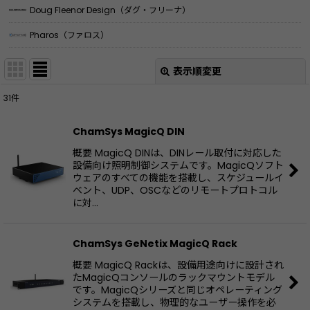
Doug Fleenor Design（ダグ・フリーナ）
Pharos（ファロス）
表示順変更
閉じる
31
件
サブカテゴリ
:
ChamSys MagicQ DIN
概要 MagicQ DINは、DINレール取付に対応した
表示数
:
設備向け照明制御システムです。MagicQソフト
ウェアのすべての機能を搭載し、スケジュールイ
ベント、UDP、OSCなどのリモートプロトコル
に対…
並び順
:
絞り込む
ChamSys GeNetix MagicQ Rack
概要 MagicQ Rackは、設備用途向けに設計され
たMagicQコンソールのラックマウントモデル
です。MagicQシリーズと同じオペレーティング
システムを搭載し、物理的なユーザー操作を必