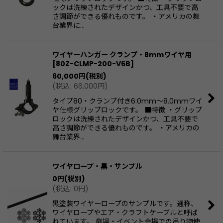
ックは洗練されたデザインかつ、工具不要で高
さ調節ができる優れものです。 ・アメリカの舞
台業界に…
ワイヤーハンガー クランプ・8mmワイヤ用
[
80Z-CLMP-200-V6B
]
60,000
円
(税別)
(
税込
:
66,000
円
)
タイプ80・クランプ付き6.0mm〜8.0mmワイ
ヤ仕様グリップロックです。 ■特徴 ・グリップ
ロックは洗練されたデザインかつ、工具不要で
高さ調節ができる優れものです。 ・アメリカの
舞台業界…
ワイヤロープ・黒・サンプル
0
円
(税別)
(
税込
:
0
円
)
黒塗装ワイヤーロープのサンプルです。通称、
ワイヤロープやエア・クラフトケーブルと呼ば
れています。 劇場・イベント会場での吊り物使