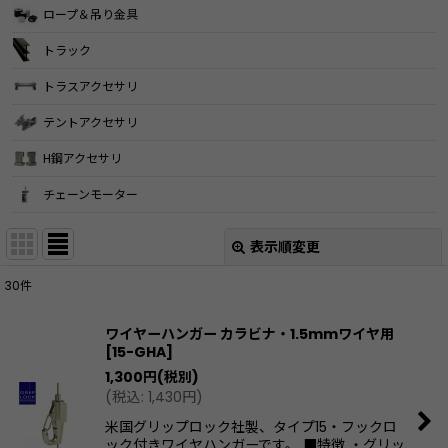
ロープ＆吊り金具
トラック
トラスアクセサリ
テントアクセサリ
H鋼アクセサリ
チェーンモーター
表示順変更
閉じる
30
件
表示数
:
ワイヤーハンガー カラビナ・1.5mmワイヤ用
[
15-GHA
]
並び順
:
1,300
円
(税別)
(
税込
:
1,430
円
)
絞り込む
米国グリップロック社製、タイプ15・フックロ
ック付きワイヤハンガーです。 ■特徴 ・グリッ