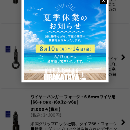
ロックは洗練されたデザインかつ、工具不要で
高さ調節ができる優れものです。 ・アメリカの
舞台業界…
ワイヤーハンガー リング・5mmワイヤ用
[
50Z-RI-V6B
]
21,000
円
(税別)
(
税込
:
23,100
円
)
タイプ50・リング付き4.0mm〜5.0mmワイヤ
仕様グリップロックです。 ■特徴 ・グリップロ
ックは洗練されたデザインかつ、工具不要で高
さ調節ができる優れものです。 ・アメリカの舞
台業界に…
ワイヤーハンガー フォーク・6.6mmワイヤ用
[
66-FORK-16X32-V6B
]
31,000
円
(税別)
(
税込
:
34,100
円
)
米国グリップロック社製、タイプ66・フォーク
■特徴 ・グリップロックは洗練されたデザイン