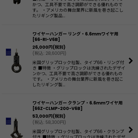
かつ、工具不要で高さ調節ができる優れもので
す。 ・アメリカの舞台業界に新風を巻き起こし
たリギング製品…
ワイヤーハンガー リング・6.6mmワイヤ用
[
66-RI-V6B
]
26,000
円
(税別)
(
税込
:
28,600
円
)
米国グリップロック社製、タイプ66・リング付
き ■特徴 ・グリップロックは洗練されたデザイ
ンかつ、工具不要で高さ調節ができる優れもの
です。 ・アメリカの舞台業界に新風を巻き起こ
したリギング製…
ワイヤーハンガー クランプ・6.6mmワイヤ用
[
66Z-CLMP-200-V6B
]
53,000
円
(税別)
(
税込
:
58,300
円
)
米国グリップロック社製、タイプ66・クランプ
付き ■特徴 ・グリップロックは洗練されたデザ