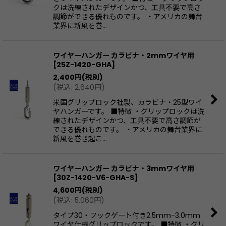
クは洗練されたデザインかつ、工具不要で高さ
調節ができる優れものです。 ・アメリカの舞台
業界に新風を巻…
ワイヤーハンガー カラビナ・2mmワイヤ用
[
25Z-1420-GHA
]
2,400
円
(税別)
(
税込
:
2,640
円
)
米国グリップロック社製、カラビナ・25型ワイ
ヤハンガーです。 ■特徴 ・グリップロックは洗
練されたデザインかつ、工具不要で高さ調節が
できる優れものです。 ・アメリカの舞台業界に
新風を巻き起こ…
ワイヤーハンガー カラビナ・3mmワイヤ用
[
30Z-1420-V6-GHA-S
]
4,600
円
(税別)
(
税込
:
5,060
円
)
タイプ30・フックゲート付き2.5mm-3.0mm
ワイヤ仕様グリップロックです。 ■特徴 ・グリ