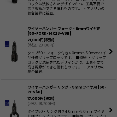
ロックは洗練されたデザインかつ、工具不要で
高さ調節ができる優れものです。 ・アメリカの
舞台業界に新風…
ワイヤーハンガー フォーク・5mmワイヤ用
[
50-FORK-14X28-V6B
]
21,000
円
(税別)
(
税込
:
23,100
円
)
タイプ50・フォーク付き4.0mm〜5.0mmワイ
ヤ仕様グリップロックです。 ■特徴 ・グリップ
ロックは洗練されたデザインかつ、工具不要で
高さ調節ができる優れものです。 ・アメリカの
舞台業界…
ワイヤーハンガー リング・5mmワイヤ用
[
50-
RI-V6B
]
17,000
円
(税別)
(
税込
:
18,700
円
)
タイプ50・リング付き4.0mm-5.0mmワイヤ
仕様グリップロックです。 ■特徴 ・グリップロ