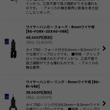
インかつ、工具不要で高さ調節ができる優れも
のです。 ・アメリカの舞台業界に新風を巻き起
こしたリギング…
ワイヤーハンガー フォーク・8mmワイヤ用
[
80-FORK-20X40-V6B
]
48,000
円
(税別)
(
税込
:
52,800
円
)
タイプ80・フォーク付き6.0mm〜8.0mmワイ
ヤ仕様グリップロックです。 ■特徴 ・グリップ
ロックは洗練されたデザインかつ、工具不要で
高さ調節ができる優れものです。 ・アメリカの
舞台業界…
ワイヤーハンガー リング・8mmワイヤ用
[
80-
RI-V6B
]
38,000
円
(税別)
(
税込
:
41,800
円
)
タイプ80・リング付き6.0mm〜8.0mmワイヤ
仕様グリップロックです。 ■特徴 ・グリップロ