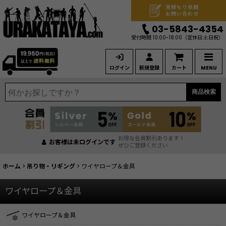
見積もり依頼
お問い合わせ
03-5843-4354
受付時間 10:00-18:00
（定休日:土日祝）
ログイン
新規登録
カート
MENU
商品検索
お得な会員割引あります！
お客様は未ログインです
ぜひご登録ください
ホーム
>
吊り物・リギング
>
ワイヤロープ＆金具
ワイヤロープ＆金具
ワイヤロープ＆金具