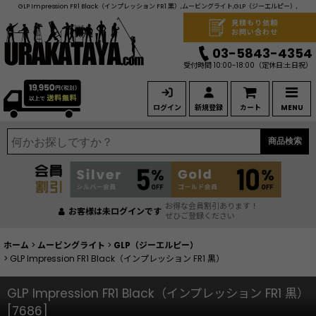
GLP Impression FR1 Black（インプレッション FR1 黒）,ムービングライト,GLP（ジーエルピー）,
見積もり依頼
お問い合わせ
03-5843-4354
受付時間 10:00-18:00
（定休日:土日祝）
ログイン
新規登録
カート
MENU
商品検索
お得な会員割引あります！
お客様は未ログインです
ぜひご登録ください
ホーム
>
ムービングライト
>
GLP（ジーエルピー）
>
GLP Impression FR1 Black（インプレッション FR1 黒）
GLP Impression FR1 Black（インプレッション FR1 黒）
[
7686
]