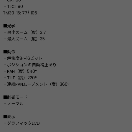
・CRI: 80
・TLCI: 80
TM30-15: 77/ 106
■光学
・最小ズーム（度）3.7
・最大ズーム（度）35
■動作
・解像度8〜16ビット
・ポジションの自動補正あり
・PAN（度）540°
・TILT（度）220°
・連続PANムーブメント（度）360°
■制御モード
・ノーマル
■表示
・グラフィックLCD