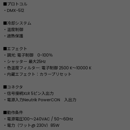
■プロトコル
・DMX-512
■冷却システム
・温度制御
・過熱保護
■エフェクト
・調光: 電子制御 0-100％
・シャッター 最大25Hz
・色温度フィルター: 電子制御 2500 K〜10000 K
・内蔵エフェクト：カラープリセット
■コネクタ
・信号接続XLR 5ピン入出力
・電源入力Neutrik PowerCON 入出力
■動作条件
・電源電圧100〜240VAC / 50〜60Hz
・電力（ワット@ 230V）85W