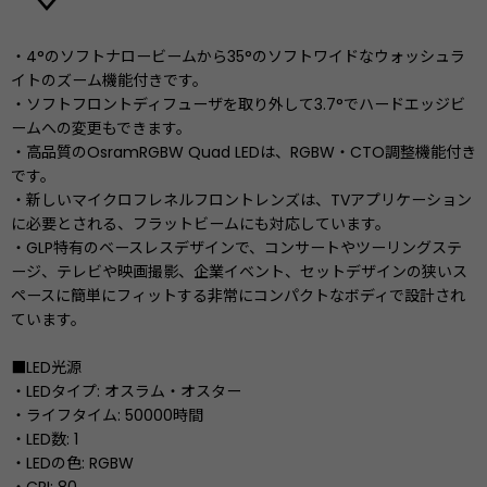
・4°のソフトナロービームから35°のソフトワイドなウォッシュラ
イトのズーム機能付きです。
・ソフトフロントディフューザを取り外して3.7°でハードエッジビ
ームへの変更もできます。
・高品質のOsramRGBW Quad LEDは、RGBW・CTO調整機能付き
です。
・新しいマイクロフレネルフロントレンズは、TVアプリケーション
に必要とされる、フラットビームにも対応しています。
・GLP特有のベースレスデザインで、コンサートやツーリングステ
ージ、テレビや映画撮影、企業イベント、セットデザインの狭いス
ペースに簡単にフィットする非常にコンパクトなボディで設計され
ています。
■LED光源
・LEDタイプ: オスラム・オスター
・ライフタイム: 50000時間
・LED数: 1
・LEDの色: RGBW