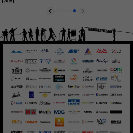
[
7612
]