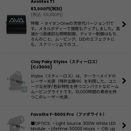
Avolites T1
63,000
円
(税別)
(
税込
:
69,300
円
)
特徴 ・タイタンOneの次世代バージョンT1で
す。メタルボディーで強度もアップしました。高
速かつ直感的な照明制御、ディマー制御はもち
ろんのこと、ムービング、LEDのエフェクトに
も、スクリーン上でのコ…
Clay Paky Xtylos（スティーロス）
[
CJ3000
]
Xtylos（スティーロス）は、テーラーメイドの
レーザー光源（特許出願中）を利用した、ユニ
ークな光学/色彩特性を持つコンパクトなビーム
ムービングライトです。10,000時間の寿命を持
つこのレーザー光源…
Favolite F-500S Pro（ファボライト）
■OPTICS: ・Light Source :300W White LED
Module ・Lifetime: 50000 Hours ・ CRI: up