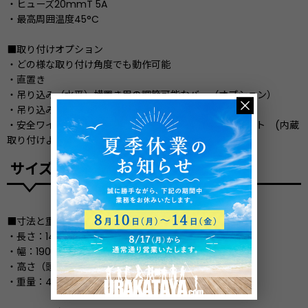
・ヒューズ20mmT 5A
・最高周囲温度45°C
■取り付けオプション
・どの様な取り付け角度でも動作可能
・直置き
・吊り込み（水平）横置き用の調節可能なバー（オプション）
・吊り込み（垂直）オメガブラケット
・安全ワイヤーアタッチメントフォールドアウトアイレット (内蔵
取り付けようクリップ部分あり)
サイズ
■寸法と重量
・長さ：140mm
・幅：190mm
・高さ（頭部垂直）：264mm
・重量：4 kg