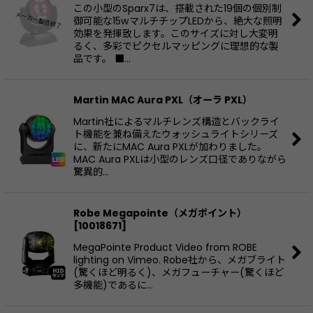
この小型のSparx7は、搭載された19個の個別制
御可能な15wマルチチップLEDから、絶大な照明
効果を発揮致します。このサイズに対し大変明
るく、多彩でピクセルマッピングに理想的な製
品です。 ■…
Martin MAC Aura PXL（オーラ PXL）
Martin社によるマルチレンズ構造とバックライ
ト機能を兼ね備えたウォッシュライトシリーズ
に、新たにMAC Aura PXLが加わりました。
MAC Aura PXLは小型のレンズ口径でありながら
驚異的…
Robe Megapointe（メガポイント）
[
10018671
]
MegaPointe Product Video from ROBE
lighting on Vimeo. Robe社から、メガブライト
(驚くほど明るく)、メガフューチャー(驚くほど
多機能)であるに…