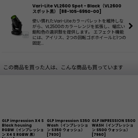
Vari-Lite VL2600 Spot - Black（VL2600
スポット黒）
[
88-105-6950-00
]
使い慣れたVari-Liteカラーパレットを維持しな
がら、VL2500のカラーレンジを拡張し、幅広い
飽和色の選択肢を提供します。 エフェクト機能
には、アイリス、2つの回転ゴボホイールと1つの
固定…
この商品を買った人は、こんな商品も買っています
GLP impression X4 S
GLP Impression S350
GLP IMPRESSION S500
ン
Black housing
Wash（インプレッショ
WASH（インプレッショ
RGBW（インプレッショ
ン S350 ウォッシュ）
ン S500 ウォッシュ）
ン X4 S RGBW 黒）
[
7930
]
[
7960
]