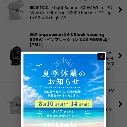
■OPTICS: ・Light Source :300W White LED
Module ・Lifetime: 50000 Hours ・ CRI: up
to 90 with High CR…
GLP impression X4 S Black housing
RGBW（インプレッション X4 S RGBW 黒）
[
7612
]
インプレッションX4Sはコンパクトで軽量にも
関わらずパンチのある明かりやエフェクトを提
供します。 特徴 ・15Wの高出力RGBW LEDが搭
載され、ズーム範囲は7°〜50°です。 ・DMX
信…
High End Systems SolaFrame750 UB（ソ
ラフレーム 750）
[
2560A1200-B
]
Featuring a small footprint but a huge
feature set, SolaFrame 750 is a perfect fit
for small to medi…