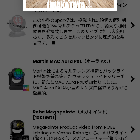
JB-Lighting Sparx 7（ジェービーライティン
グ スパークス）
この小型のSparx7は、搭載された19個の個別制
御可能な15wマルチチップLEDから、絶大な照明
効果を発揮致します。このサイズに対し大変明
るく、多彩でピクセルマッピングに理想的な製
品です。 ■…
Martin MAC Aura PXL（オーラ PXL）
Martin社によるマルチレンズ構造とバックライ
ト機能を兼ね備えたウォッシュライトシリーズ
に、新たにMAC Aura PXLが加わりました。
MAC Aura PXLは小型のレンズ口径でありながら
驚異的…
Robe Megapointe（メガポイント）
[
10018671
]
MegaPointe Product Video from ROBE
lighting on Vimeo. Robe社から、メガブライト
(驚くほど明るく)、メガフューチャー(驚くほど