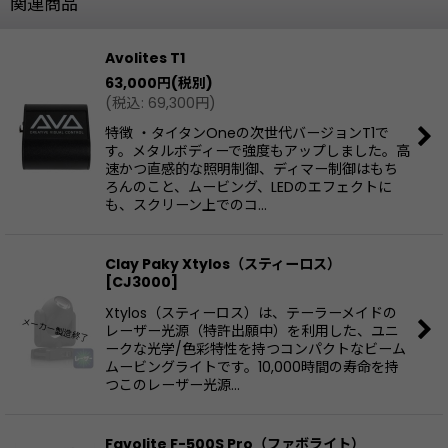
関連商品
Avolites T1
63,000
円
(税別)
(
税込
:
69,300
円
)
特徴 ・タイタンOneの次世代バージョンT1で
す。メタルボディーで強度もアップしました。高
速かつ直感的な照明制御、ディマー制御はもち
ろんのこと、ムービング、LEDのエフェクトに
も、スクリーン上でのコ…
Clay Paky Xtylos（スティーロス）
[
CJ3000
]
Xtylos（スティーロス）は、テーラーメイドの
レーザー光源（特許出願中）を利用した、ユニ
ークな光学/色彩特性を持つコンパクトなビーム
ムービングライトです。10,000時間の寿命を持
つこのレーザー光源…
Favolite F-500S Pro（ファボライト）