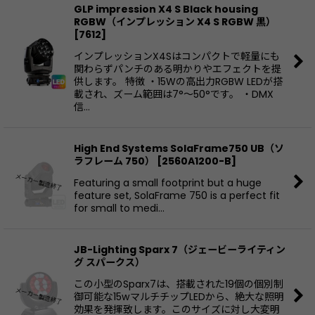
GLP impression X4 S Black housing
RGBW（インプレッション X4 S RGBW 黒）
[
7612
]
インプレッションX4Sはコンパクトで軽量にも
関わらずパンチのある明かりやエフェクトを提
供します。 特徴 ・15Wの高出力RGBW LEDが搭
載され、ズーム範囲は7°〜50°です。 ・DMX
信…
High End Systems SolaFrame750 UB（ソ
ラフレーム 750）
[
2560A1200-B
]
Featuring a small footprint but a huge
feature set, SolaFrame 750 is a perfect fit
for small to medi…
JB-Lighting Sparx 7（ジェービーライティン
グ スパークス）
この小型のSparx7は、搭載された19個の個別制
御可能な15wマルチチップLEDから、絶大な照明
効果を発揮致します。このサイズに対し大変明