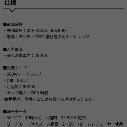
仕様
■電源装置
・動作電圧：100〜240V、50/60Hz
・電源：アクティブPFC搭載電子式オートレンジ
■入力電源
・最大消費電力：750VA
■光源タイプ
・550Wアークランプ
・CRI：80以上
・色温度：8000K
・ランプ寿命：1500 時間
*使用用途、環境などにより異なる場合があります。
■測光データ
・SPOTモード時のズーム範囲：3〜52°の範囲
・ビームモード時のズーム範囲：2〜29°（ビームレデューサー使用