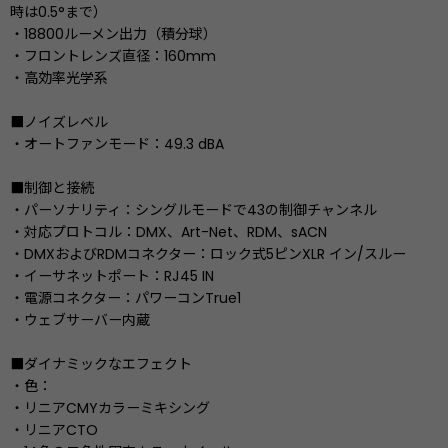
時は0.5°まで）
・18800ルーメン出力（積分球）
・フロントレンズ直径：160mm
・高効率光学系
■ノイズレベル
・オートファンモード：49.3 dBA
■制御と接続
・パーソナリティ：シングルモードで43の制御チャンネル
・対応プロトコル：DMX、Art-Net、RDM、sACN
・DMXおよびRDMコネクター：ロック式5ピンXLR イン/スルー
・イーサネットポート：RJ45 IN
・電源コネクター：パワーコンTrue1
・ウェブサーバー内蔵
■ダイナミックなエフェクト
・色：
・リニアCMYカラーミキシング
・リニアCTO