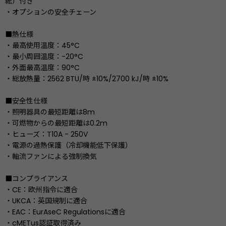
転）付き
・オプションの安全チェーン
■熱仕様
・最高使用温度：45°C
・最小周囲温度：-20°C
・外面最高温度：90°C
・総放熱量：2562 BTU/時 ±10%/2700 kJ/時 ±10%
■安全性仕様
・照明器具の最短距離は8m
・可燃物からの最短距離は0.2m
・ヒューズ：T10A - 250V
・電源の過熱保護（冷却機能低下保護）
・軸流ファンによる強制換気
■コンプライアンス
・CE：欧州指令に適合
・UKCA：英国規制に適合
・EAC：EurAseC Regulationsに適合
・cMETus認証取得済み