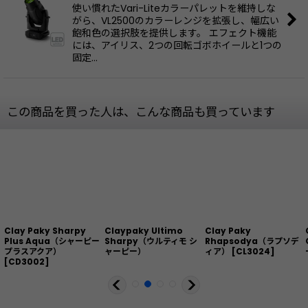
使い慣れたVari-Liteカラーパレットを維持しな
がら、VL2500のカラーレンジを拡張し、幅広い
飽和色の選択肢を提供します。 エフェクト機能
には、アイリス、2つの回転ゴボホイールと1つの
固定…
この商品を買った人は、こんな商品も買っています
Clay Paky Sharpy
Claypaky Ultimo
Clay Paky
Plus Aqua（シャーピー
Sharpy（ウルティモ シ
Rhapsodya（ラプソデ
プラスアクア）
ャーピー）
ィア）
[
CL3024
]
[
CD3002
]