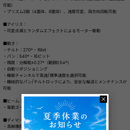
可能）
・プリズム2個（4面体、8面体）、速度可変、両方向回転可能
■アイリス：
・可変点滅とランダムエフェクトによるモーター駆動
■動き：
・チルト：270° - 16bit
・パン：540° - 16ビット
・精度：分解能±0.27°（範囲0.54°）
・自動リポジショニング
・機能チャンネルで高速/標準速度を選択可能
・機械的なパン/チルトロックにより、安全な輸送とメンテナンスが
可能
■ビーム：
・電動ズーム、フォーカス
■ディマー/シャッター：
・高解像度調光16ビット