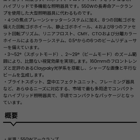
ハイブリッドで多機能な照明器具です。550Wの長寿命アークラン
プを使用した大型照明器具に代わるものです。
・4つの焦点プレーンシャッターシステムに加え、8つの回転ゴボを
備えた回転ゴボホイール、静止ゴボホイール、4および8つのファセ
ット回転プリズム、リニアフロスト、CMY、CTOおよび分離カラー
ホイールによるカラーシステム、0.5°からの6つのビームリデューサ
ーを備えています。
・3〜52°（スポットモード）、2〜29°（ビームモード）のズーム範
囲により、比類ない視覚効果を実現します。160mmのフロントレン
ズと定評のあるClaypaky光学系を搭載し、シャープな画像と平行な
ビームを生成します。
・ブライトスポット、空中エフェクトユニット、フレーミング器具
など、あらゆるニーズに対応する、市場で最も多用途でコンパクト
なハイブリッド照明器具で、手頃でコンパクトなパッケージとなっ
ています。
概要
・光源：550Wアークランプ