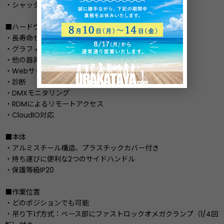
・シャッター、ストロボエフェクト
■ハードウェアとソフトウェア
・長寿命セルフチャージングバッテリー
・グラフィックLCDバックライト付き白黒ディスプレイ
・他の器具からのファームウェアのアップロード
・Webサーバ経由でのファームウェアアップグレード
・診断
・DMXモニタリング
・RDMによるリモートアクセス
・CloudIO対応
■本体
・アルミスチール構造、プラスチックカバー付き
・持ち運びに便利な2つのサイドハンドル
・保護等級IP20
■作業位置
・どのポジションでも可能
・吊り下げ方式：ベース部にファストロックオメガクランプ（1/4回