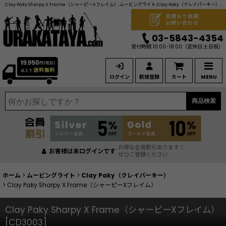
Clay Paky Sharpy X Frame（シャーピーXフレイム）,ムービングライト,Clay Paky（クレイパーキー）,
見積もり依頼
お問い合わせ
03-5843-4354
受付時間 10:00-18:00
（定休日:土日祝）
ログイン
新規登録
カート
MENU
商品検索
お得な会員割引あります！
お客様は未ログインです
ぜひご登録ください
ホーム
>
ムービングライト
>
Clay Paky（クレイパーキー）
>
Clay Paky Sharpy X Frame（シャーピーXフレイム）
Clay Paky Sharpy X Frame（シャーピーXフレイム）
[
CD3003
]