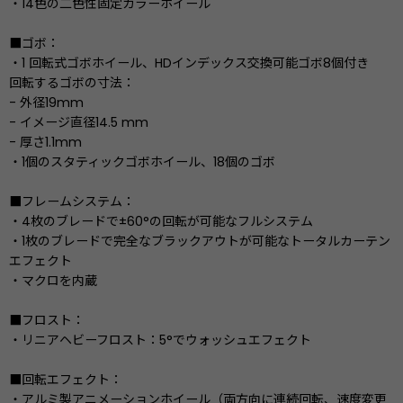
・14色の二色性固定カラーホイール
■ゴボ：
・1 回転式ゴボホイール、HDインデックス交換可能ゴボ8個付き
回転するゴボの寸法：
- 外径19mm
- イメージ直径14.5 mm
- 厚さ1.1mm
・1個のスタティックゴボホイール、18個のゴボ
■フレームシステム：
・4枚のブレードで±60°の回転が可能なフルシステム
・1枚のブレードで完全なブラックアウトが可能なトータルカーテン
エフェクト
・マクロを内蔵
■フロスト：
・リニアヘビーフロスト：5°でウォッシュエフェクト
■回転エフェクト：
・アルミ製アニメーションホイール（両方向に連続回転、速度変更